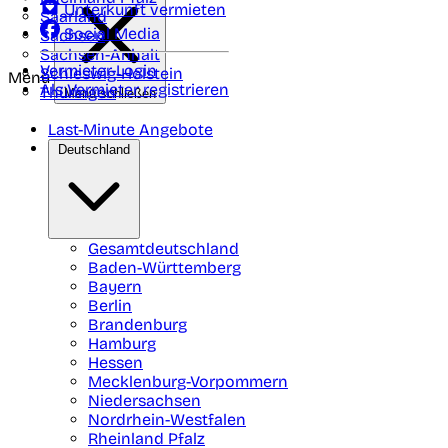
Unterkunft vermieten
Saarland
Social Media
Sachsen
Sachsen-Anhalt
Vermieter-Login
Schleswig-Holstein
Menü
Als Vermieter registrieren
Thüringen
Menü schließen
Last-Minute Angebote
Deutschland
Gesamtdeutschland
Baden-Württemberg
Bayern
Berlin
Brandenburg
Hamburg
Hessen
Mecklenburg-Vorpommern
Niedersachsen
Nordrhein-Westfalen
Rheinland Pfalz