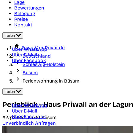
Lage
Bewertungen
Belegung
Preise
Kontakt
Teilen
Fewo-Von-Privat.de
Über WhatsApp
Über E-Mail
Deutschland
Über Facebook
Schleswig-Holstein
Büsum
Ferienwohnung in Büsum
Teilen
Perleblick - Haus Priwall an der Lagu
Über WhatsApp
Über E-Mail
Über Facebook
#fvp2597 -
25761
Büsum
Unverbindlich Anfragen