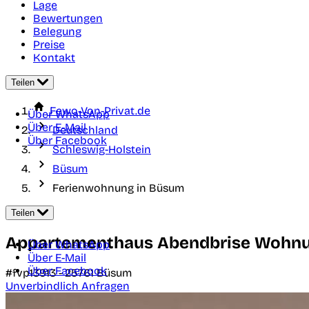
Lage
Bewertungen
Belegung
Preise
Kontakt
Teilen
Fewo-Von-Privat.de
Über WhatsApp
Über E-Mail
Deutschland
Über Facebook
Schleswig-Holstein
Büsum
Ferienwohnung in Büsum
Teilen
Appartementhaus Abendbrise Wohnun
Über WhatsApp
Über E-Mail
Über Facebook
#fvp13913 -
25761
Büsum
Unverbindlich Anfragen