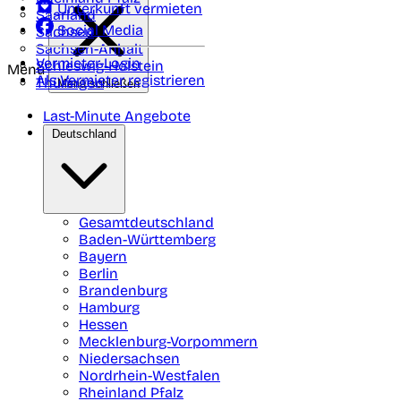
Unterkunft vermieten
Saarland
Social Media
Sachsen
Sachsen-Anhalt
Vermieter-Login
Schleswig-Holstein
Menü
Als Vermieter registrieren
Thüringen
Menü schließen
Last-Minute Angebote
Deutschland
Gesamtdeutschland
Baden-Württemberg
Bayern
Berlin
Brandenburg
Hamburg
Hessen
Mecklenburg-Vorpommern
Niedersachsen
Nordrhein-Westfalen
Rheinland Pfalz