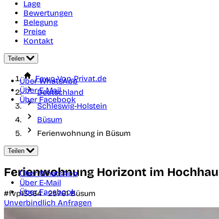
Lage
Bewertungen
Belegung
Preise
Kontakt
Teilen
Fewo-Von-Privat.de
Über WhatsApp
Über E-Mail
Deutschland
Über Facebook
Schleswig-Holstein
Büsum
Ferienwohnung in Büsum
Teilen
Ferienwohnung Horizont im Hochhau
Über WhatsApp
Über E-Mail
Über Facebook
#fvp13364 -
25761
Büsum
Unverbindlich Anfragen