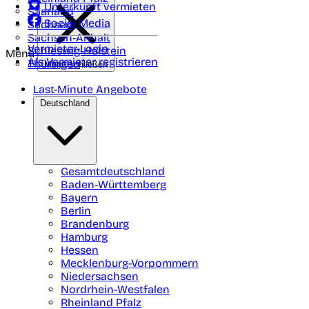
Unterkunft vermieten
Saarland
Social Media
Sachsen
Sachsen-Anhalt
Vermieter-Login
Schleswig-Holstein
Menü
Als Vermieter registrieren
Thüringen
Menü schließen
Last-Minute Angebote
Deutschland
Gesamtdeutschland
Baden-Württemberg
Bayern
Berlin
Brandenburg
Hamburg
Hessen
Mecklenburg-Vorpommern
Niedersachsen
Nordrhein-Westfalen
Rheinland Pfalz