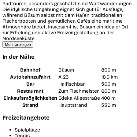
Radtouren, besonders geschätzt sind Wattwanderungen.
Die idyllische Umgebung eignet sich gut für Ausflüge,
während Büsum selbst mit dem Hafen, traditionellen
Fischerbooten und gemütlichen Cafés eine maritime
Atmosphäre bietet. Insgesamt ist Büsum ein idealer Ort
für Erholung und aktive Freizeitgestaltung an der
Nordseeküste.
Mehr anzeigen
In der Nähe
Bahnhof
Büsum
800 m
Autobahnzufahrt
A 23
18,0 km
Bar
Haifischbar
500 m
Restaurant
Zum Fischmeister
600 m
Einkaufsmöglichkeiten
Edeka Alleestraße
400 m
Strand
Hauptstrand
550 m
Freizeitangebote
Spielplätze
Tennis