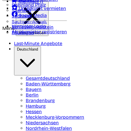
Merkliste (
)
Rheinland Pfalz
Unterkunft vermieten
Saarland
Social Media
Sachsen
Sachsen-Anhalt
Vermieter-Login
Schleswig-Holstein
Menü
Als Vermieter registrieren
Thüringen
Menü schließen
Last-Minute Angebote
Deutschland
Gesamtdeutschland
Baden-Württemberg
Bayern
Berlin
Brandenburg
Hamburg
Hessen
Mecklenburg-Vorpommern
Niedersachsen
Nordrhein-Westfalen