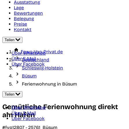
Ausstattung
Lage
Bewertungen
Belegung
Preise
Kontakt
Teilen
Fewo-Von-Privat.de
Über WhatsApp
Über E-Mail
Deutschland
Über Facebook
Schleswig-Holstein
Büsum
Ferienwohnung in Büsum
Teilen
Gemütliche Ferienwohnung direkt
Über WhatsApp
Über E-Mail
am Hafen
Über Facebook
#fvp12807 -
25761
Büsum