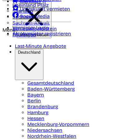
Merkliste (
)
Rheinland Pfalz
Unterkunft vermieten
Saarland
Social Media
Sachsen
Sachsen-Anhalt
Vermieter-Login
Schleswig-Holstein
Menü
Als Vermieter registrieren
Thüringen
Menü schließen
Last-Minute Angebote
Deutschland
Gesamtdeutschland
Baden-Württemberg
Bayern
Berlin
Brandenburg
Hamburg
Hessen
Mecklenburg-Vorpommern
Niedersachsen
Nordrhein-Westfalen