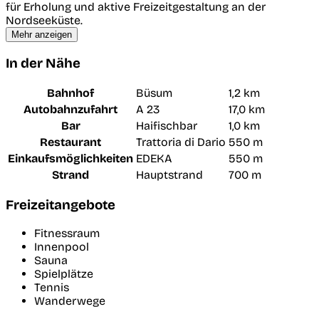
für Erholung und aktive Freizeitgestaltung an der
Nordseeküste.
Mehr anzeigen
In der Nähe
Bahnhof
Büsum
1,2 km
Autobahnzufahrt
A 23
17,0 km
Bar
Haifischbar
1,0 km
Restaurant
Trattoria di Dario
550 m
Einkaufsmöglichkeiten
EDEKA
550 m
Strand
Hauptstrand
700 m
Freizeitangebote
Fitnessraum
Innenpool
Sauna
Spielplätze
Tennis
Wanderwege