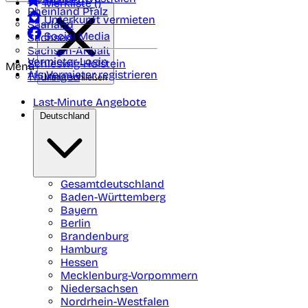
Merkliste (
)
Rheinland Pfalz
Unterkunft vermieten
Saarland
Social Media
Sachsen
Sachsen-Anhalt
Vermieter-Login
Schleswig-Holstein
Menü
Als Vermieter registrieren
Thüringen
Menü schließen
Last-Minute Angebote
Deutschland
Gesamtdeutschland
Baden-Württemberg
Bayern
Berlin
Brandenburg
Hamburg
Hessen
Mecklenburg-Vorpommern
Niedersachsen
Nordrhein-Westfalen