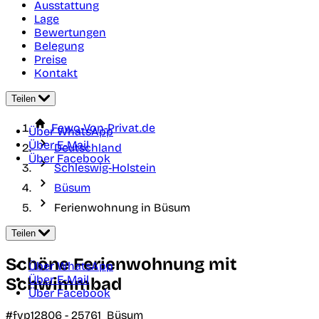
Ausstattung
Lage
Bewertungen
Belegung
Preise
Kontakt
Teilen
Fewo-Von-Privat.de
Über WhatsApp
Über E-Mail
Deutschland
Über Facebook
Schleswig-Holstein
Büsum
Ferienwohnung in Büsum
Teilen
Schöne Ferienwohnung mit
Über WhatsApp
Über E-Mail
Schwimmbad
Über Facebook
#fvp12806 -
25761
Büsum