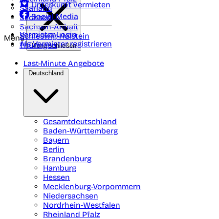
Unterkunft vermieten
Saarland
Social Media
Sachsen
Sachsen-Anhalt
Vermieter-Login
Schleswig-Holstein
Menü
Als Vermieter registrieren
Thüringen
Menü schließen
Last-Minute Angebote
Deutschland
Gesamtdeutschland
Baden-Württemberg
Bayern
Berlin
Brandenburg
Hamburg
Hessen
Mecklenburg-Vorpommern
Niedersachsen
Nordrhein-Westfalen
Rheinland Pfalz