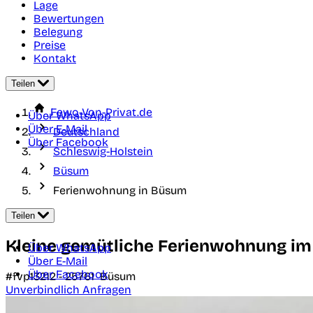
Lage
Bewertungen
Belegung
Preise
Kontakt
Teilen
Fewo-Von-Privat.de
Über WhatsApp
Über E-Mail
Deutschland
Über Facebook
Schleswig-Holstein
Büsum
Ferienwohnung in Büsum
Teilen
Kleine gemütliche Ferienwohnung i
Über WhatsApp
Über E-Mail
Über Facebook
#fvp13212 -
25761
Büsum
Unverbindlich Anfragen