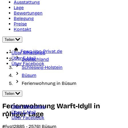
Ausstattung
Lage
Bewertungen
Belegung
Preise
Kontakt
Teilen
Fewo-Von-Privat.de
Über WhatsApp
Über E-Mail
Deutschland
Über Facebook
Schleswig-Holstein
Büsum
Ferienwohnung in Büsum
Teilen
Ferienwohnung Warft-Idyll in
Über WhatsApp
Über E-Mail
ruhiger Lage
Über Facebook
#fvp12885 -
25761
Büsum