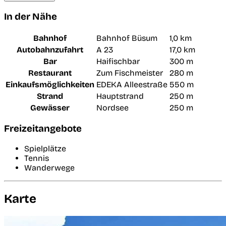
In der Nähe
Bahnhof
Bahnhof Büsum
1,0 km
Autobahnzufahrt
A 23
17,0 km
Bar
Haifischbar
300 m
Restaurant
Zum Fischmeister
280 m
Einkaufsmöglichkeiten
EDEKA Alleestraße
550 m
Strand
Hauptstrand
250 m
Gewässer
Nordsee
250 m
Freizeitangebote
Spielplätze
Tennis
Wanderwege
Karte