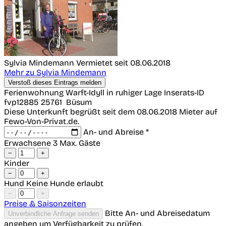
Sylvia Mindemann
Vermietet seit 08.06.2018
Mehr zu Sylvia Mindemann
Verstoß dieses Eintrags melden
Ferienwohnung Warft-Idyll in ruhiger Lage
Inserats-ID
fvp12885
25761
Büsum
Diese Unterkunft begrüßt seit dem 08.06.2018 Mieter auf
Fewo-Von-Privat.de.
An- und Abreise *
Erwachsene
3 Max. Gäste
−
+
Kinder
−
+
Hund
Keine Hunde erlaubt
−
+
Preise & Saisonzeiten
Bitte An- und Abreisedatum
Unverbindliche Anfrage senden
angeben um Verfügbarkeit zu prüfen.