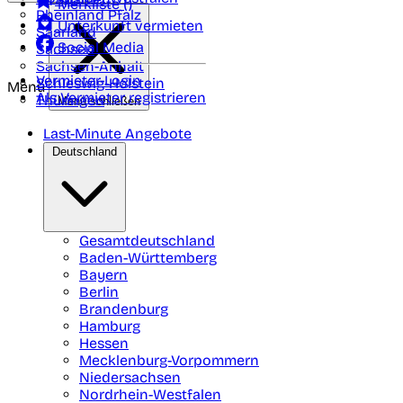
Merkliste (
)
Rheinland Pfalz
Unterkunft vermieten
Saarland
Social Media
Sachsen
Sachsen-Anhalt
Vermieter-Login
Schleswig-Holstein
Menü
Als Vermieter registrieren
Thüringen
Menü schließen
Last-Minute Angebote
Deutschland
Gesamtdeutschland
Baden-Württemberg
Bayern
Berlin
Brandenburg
Hamburg
Hessen
Mecklenburg-Vorpommern
Niedersachsen
Nordrhein-Westfalen