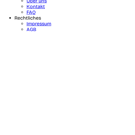
Über uns
Kontakt
FAQ
Rechtliches
Impressum
AGB
Datenschutz
Cookie Einstellungen
Unsere Portale
Social Media
Facebook
❤️ Made with love in Berlin