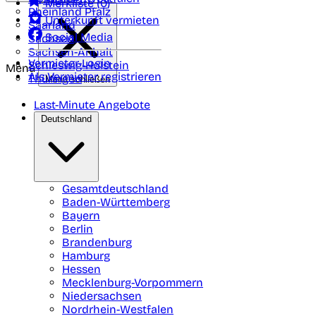
Merkliste (
0
)
Rheinland Pfalz
Unterkunft vermieten
Saarland
Social Media
Sachsen
Sachsen-Anhalt
Vermieter-Login
Schleswig-Holstein
Menü
Als Vermieter registrieren
Thüringen
Menü schließen
Last-Minute Angebote
Deutschland
Gesamtdeutschland
Baden-Württemberg
Bayern
Berlin
Brandenburg
Hamburg
Hessen
Mecklenburg-Vorpommern
Niedersachsen
Nordrhein-Westfalen