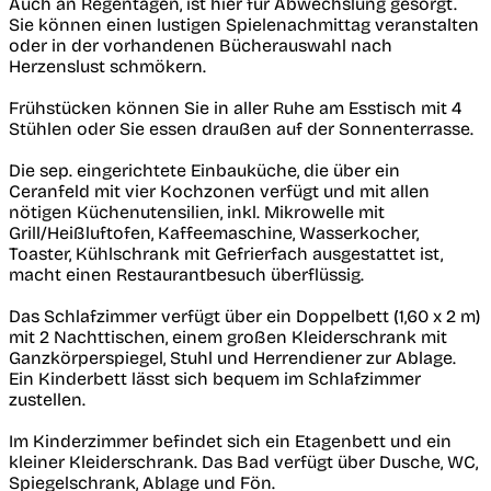
Auch an Regentagen, ist hier für Abwechslung gesorgt.
Sie können einen lustigen Spielenachmittag veranstalten
oder in der vorhandenen Bücherauswahl nach
Herzenslust schmökern.
Frühstücken können Sie in aller Ruhe am Esstisch mit 4
Stühlen oder Sie essen draußen auf der Sonnenterrasse.
Die sep. eingerichtete Einbauküche, die über ein
Ceranfeld mit vier Kochzonen verfügt und mit allen
nötigen Küchenutensilien, inkl. Mikrowelle mit
Grill/Heißluftofen, Kaffeemaschine, Wasserkocher,
Toaster, Kühlschrank mit Gefrierfach ausgestattet ist,
macht einen Restaurantbesuch überflüssig.
Das Schlafzimmer verfügt über ein Doppelbett (1,60 x 2 m)
mit 2 Nachttischen, einem großen Kleiderschrank mit
Ganzkörperspiegel, Stuhl und Herrendiener zur Ablage.
Ein Kinderbett lässt sich bequem im Schlafzimmer
zustellen.
Im Kinderzimmer befindet sich ein Etagenbett und ein
kleiner Kleiderschrank. Das Bad verfügt über Dusche, WC,
Spiegelschrank, Ablage und Fön.