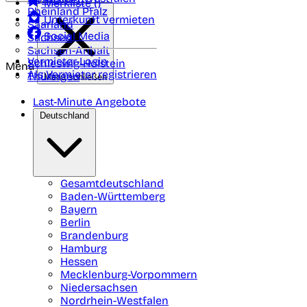
Merkliste (
)
Rheinland Pfalz
Unterkunft vermieten
Saarland
Social Media
Sachsen
Sachsen-Anhalt
Vermieter-Login
Schleswig-Holstein
Menü
Als Vermieter registrieren
Thüringen
Menü schließen
Last-Minute Angebote
Deutschland
Gesamtdeutschland
Baden-Württemberg
Bayern
Berlin
Brandenburg
Hamburg
Hessen
Mecklenburg-Vorpommern
Niedersachsen
Nordrhein-Westfalen