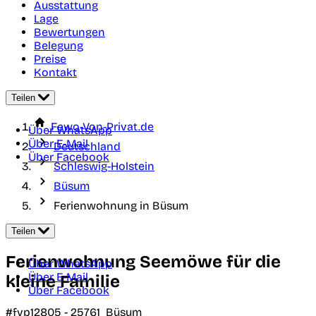
Ausstattung
Lage
Bewertungen
Belegung
Preise
Kontakt
Teilen
Fewo-Von-Privat.de
Über WhatsApp
Über E-Mail
Deutschland
Über Facebook
Schleswig-Holstein
Büsum
Ferienwohnung in Büsum
Teilen
Ferienwohnung Seemöwe für die
Über WhatsApp
Über E-Mail
kleine Familie
Über Facebook
#fvp12805 -
25761
Büsum