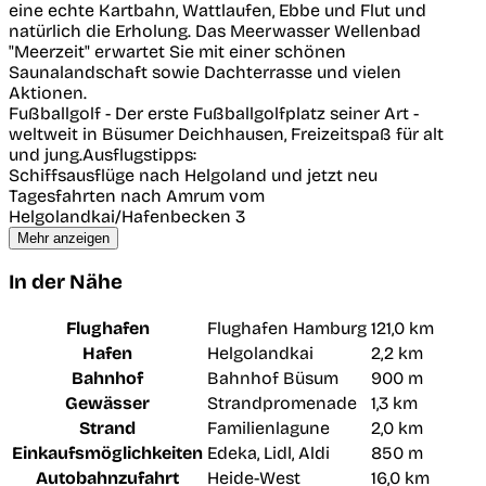
eine echte Kartbahn, Wattlaufen, Ebbe und Flut und
natürlich die Erholung. Das Meerwasser Wellenbad
"Meerzeit" erwartet Sie mit einer schönen
Saunalandschaft sowie Dachterrasse und vielen
Aktionen.
Fußballgolf - Der erste Fußballgolfplatz seiner Art -
weltweit in Büsumer Deichhausen, Freizeitspaß für alt
und jung.Ausflugstipps:
Schiffsausflüge nach Helgoland und jetzt neu
Tagesfahrten nach Amrum vom
Helgolandkai/Hafenbecken 3
Mehr anzeigen
In der Nähe
Flughafen
Flughafen Hamburg
121,0 km
Hafen
Helgolandkai
2,2 km
Bahnhof
Bahnhof Büsum
900 m
Gewässer
Strandpromenade
1,3 km
Strand
Familienlagune
2,0 km
Einkaufsmöglichkeiten
Edeka, Lidl, Aldi
850 m
Autobahnzufahrt
Heide-West
16,0 km