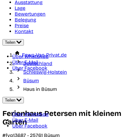
Ausstattung
Lage
Bewertungen
Belegung
Preise
Kontakt
Teilen
Fewo-Von-Privat.de
Über WhatsApp
Über E-Mail
Deutschland
Über Facebook
Schleswig-Holstein
Büsum
Haus in Büsum
Teilen
Ferienhaus Petersen mit kleinem
Über WhatsApp
Über E-Mail
Garten
Über Facebook
#fvp13687 -
25761
Büsum