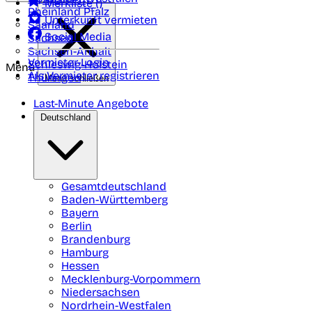
Merkliste (
)
Rheinland Pfalz
Unterkunft vermieten
Saarland
Social Media
Sachsen
Sachsen-Anhalt
Vermieter-Login
Schleswig-Holstein
Menü
Als Vermieter registrieren
Thüringen
Menü schließen
Last-Minute Angebote
Deutschland
Gesamtdeutschland
Baden-Württemberg
Bayern
Berlin
Brandenburg
Hamburg
Hessen
Mecklenburg-Vorpommern
Niedersachsen
Nordrhein-Westfalen