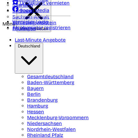
Unterkunft vermieten
Saarland
Social Media
Sachsen
Sachsen-Anhalt
Vermieter-Login
Schleswig-Holstein
Menü
Als Vermieter registrieren
Thüringen
Menü schließen
Last-Minute Angebote
Deutschland
Gesamtdeutschland
Baden-Württemberg
Bayern
Berlin
Brandenburg
Hamburg
Hessen
Mecklenburg-Vorpommern
Niedersachsen
Nordrhein-Westfalen
Rheinland Pfalz