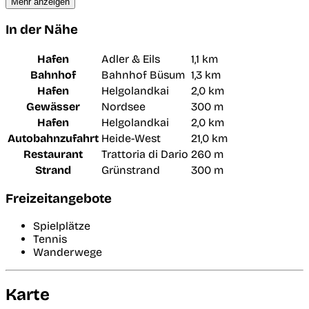
Mehr anzeigen
In der Nähe
Hafen
Adler & Eils
1,1 km
Bahnhof
Bahnhof Büsum
1,3 km
Hafen
Helgolandkai
2,0 km
Gewässer
Nordsee
300 m
Hafen
Helgolandkai
2,0 km
Autobahnzufahrt
Heide-West
21,0 km
Restaurant
Trattoria di Dario
260 m
Strand
Grünstrand
300 m
Freizeitangebote
Spielplätze
Tennis
Wanderwege
Karte