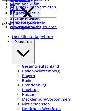
Merkliste (
)
Rheinland Pfalz
Unterkunft vermieten
Saarland
Social Media
Sachsen
Sachsen-Anhalt
Vermieter-Login
Schleswig-Holstein
Menü
Als Vermieter registrieren
Thüringen
Menü schließen
Last-Minute Angebote
Deutschland
Gesamtdeutschland
Baden-Württemberg
Bayern
Berlin
Brandenburg
Hamburg
Hessen
Mecklenburg-Vorpommern
Niedersachsen
Nordrhein-Westfalen