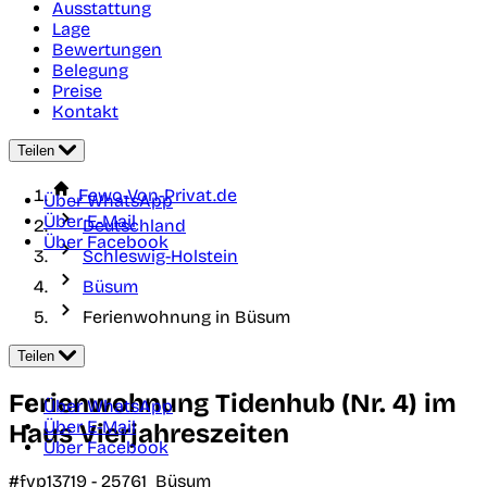
Ausstattung
Lage
Bewertungen
Belegung
Preise
Kontakt
Teilen
Fewo-Von-Privat.de
Über WhatsApp
Über E-Mail
Deutschland
Über Facebook
Schleswig-Holstein
Büsum
Ferienwohnung in Büsum
Teilen
Ferienwohnung Tidenhub (Nr. 4) im
Über WhatsApp
Über E-Mail
Haus Vierjahreszeiten
Über Facebook
#fvp13719 -
25761
Büsum