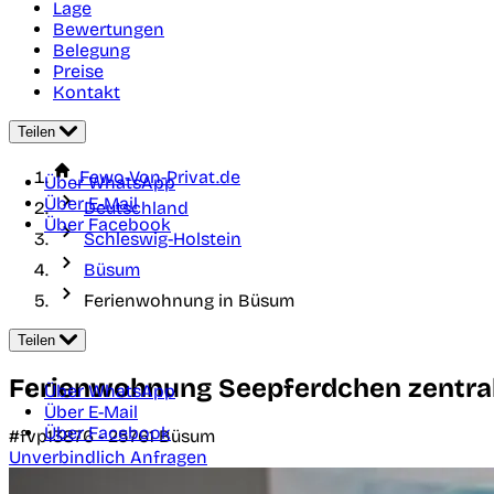
Lage
Bewertungen
Belegung
Preise
Kontakt
Teilen
Fewo-Von-Privat.de
Über WhatsApp
Über E-Mail
Deutschland
Über Facebook
Schleswig-Holstein
Büsum
Ferienwohnung in Büsum
Teilen
Ferienwohnung Seepferdchen zentral 
Über WhatsApp
Über E-Mail
Über Facebook
#fvp13876 -
25761
Büsum
Unverbindlich Anfragen