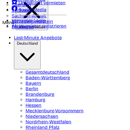
Unterkunft vermieten
Saarland
Social Media
Sachsen
Sachsen-Anhalt
Vermieter-Login
Schleswig-Holstein
Menü
Als Vermieter registrieren
Thüringen
Menü schließen
Last-Minute Angebote
Deutschland
Gesamtdeutschland
Baden-Württemberg
Bayern
Berlin
Brandenburg
Hamburg
Hessen
Mecklenburg-Vorpommern
Niedersachsen
Nordrhein-Westfalen
Rheinland Pfalz