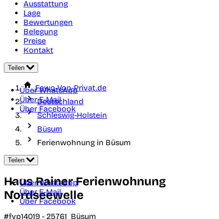
Ausstattung
Lage
Bewertungen
Belegung
Preise
Kontakt
Teilen
Fewo-Von-Privat.de
Über WhatsApp
Über E-Mail
Deutschland
Über Facebook
Schleswig-Holstein
Büsum
Ferienwohnung in Büsum
Teilen
Haus Rainer Ferienwohnung
Über WhatsApp
Über E-Mail
Nordseewelle
Über Facebook
#fvp14019 -
25761
Büsum