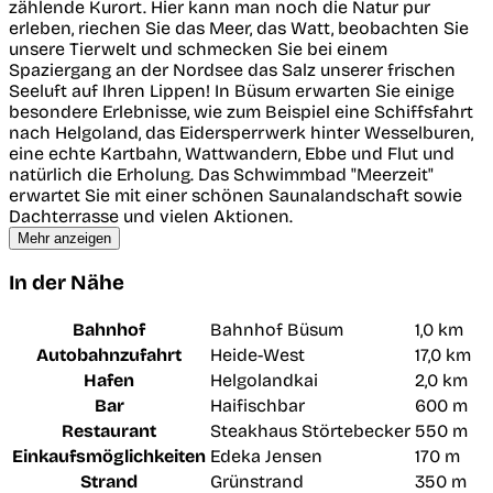
zählende Kurort. Hier kann man noch die Natur pur
erleben, riechen Sie das Meer, das Watt, beobachten Sie
unsere Tierwelt und schmecken Sie bei einem
Spaziergang an der Nordsee das Salz unserer frischen
Seeluft auf Ihren Lippen! In Büsum erwarten Sie einige
besondere Erlebnisse, wie zum Beispiel eine Schiffsfahrt
nach Helgoland, das Eidersperrwerk hinter Wesselburen,
eine echte Kartbahn, Wattwandern, Ebbe und Flut und
natürlich die Erholung. Das Schwimmbad "Meerzeit"
erwartet Sie mit einer schönen Saunalandschaft sowie
Dachterrasse und vielen Aktionen.
Mehr anzeigen
In der Nähe
Bahnhof
Bahnhof Büsum
1,0 km
Autobahnzufahrt
Heide-West
17,0 km
Hafen
Helgolandkai
2,0 km
Bar
Haifischbar
600 m
Restaurant
Steakhaus Störtebecker
550 m
Einkaufsmöglichkeiten
Edeka Jensen
170 m
Strand
Grünstrand
350 m