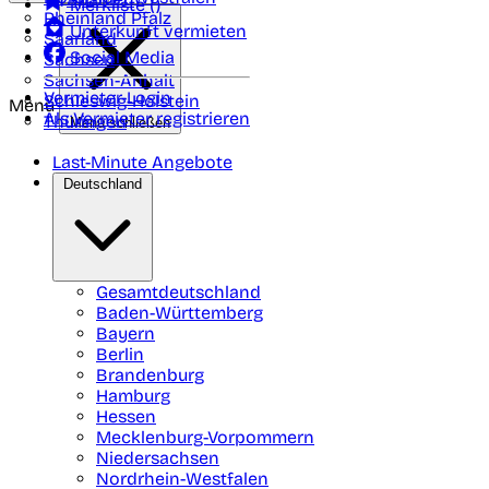
Merkliste (
)
Rheinland Pfalz
Unterkunft vermieten
Saarland
Social Media
Sachsen
Sachsen-Anhalt
Vermieter-Login
Schleswig-Holstein
Menü
Als Vermieter registrieren
Thüringen
Menü schließen
Last-Minute Angebote
Deutschland
Gesamtdeutschland
Baden-Württemberg
Bayern
Berlin
Brandenburg
Hamburg
Hessen
Mecklenburg-Vorpommern
Niedersachsen
Nordrhein-Westfalen