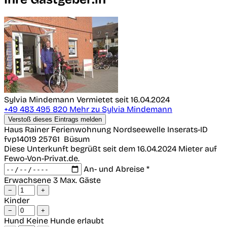
Sylvia Mindemann
Vermietet seit 16.04.2024
+49 483 495 820
Mehr zu Sylvia Mindemann
Verstoß dieses Eintrags melden
Haus Rainer Ferienwohnung Nordseewelle
Inserats-ID
fvp14019
25761
Büsum
Diese Unterkunft begrüßt seit dem 16.04.2024 Mieter auf
Fewo-Von-Privat.de.
An- und Abreise *
Erwachsene
3 Max. Gäste
−
+
Kinder
−
+
Hund
Keine Hunde erlaubt