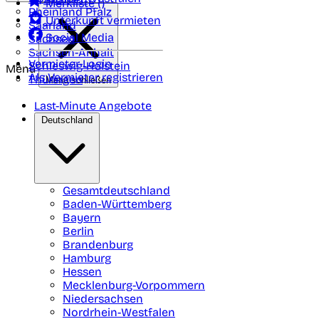
Merkliste (
)
Rheinland Pfalz
Unterkunft vermieten
Saarland
Social Media
Sachsen
Sachsen-Anhalt
Vermieter-Login
Schleswig-Holstein
Menü
Als Vermieter registrieren
Thüringen
Menü schließen
Last-Minute Angebote
Deutschland
Gesamtdeutschland
Baden-Württemberg
Bayern
Berlin
Brandenburg
Hamburg
Hessen
Mecklenburg-Vorpommern
Niedersachsen
Nordrhein-Westfalen