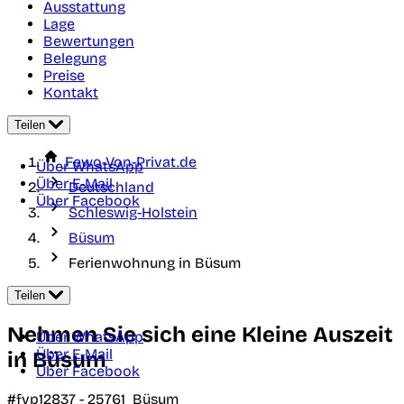
Ausstattung
Lage
Bewertungen
Belegung
Preise
Kontakt
Teilen
Fewo-Von-Privat.de
Über WhatsApp
Über E-Mail
Deutschland
Über Facebook
Schleswig-Holstein
Büsum
Ferienwohnung in Büsum
Teilen
Nehmen Sie sich eine Kleine Auszeit
Über WhatsApp
Über E-Mail
in Büsum
Über Facebook
#fvp12837 -
25761
Büsum