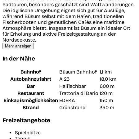
Radtouren, besonders geschätzt sind Wattwanderungen.
Die idyllische Umgebung eignet sich gut für Ausflüge,
während Büsum selbst mit dem Hafen, traditionellen
Fischerbooten und gemütlichen Cafés eine maritime
Atmosphäre bietet. Insgesamt ist Büsum ein idealer Ort
für Erholung und aktive Freizeitgestaltung an der
Nordseeküste.
Mehr anzeigen
In der Nähe
Bahnhof
Büsum Bahnhof
1,1 km
Autobahnzufahrt
A 23
18,0 km
Bar
Haifischbar
600 m
Restaurant
Trattoria di Dario
120 m
Einkaufsmöglichkeiten
EDEKA
150 m
Strand
Grünstrand
350 m
Freizeitangebote
Spielplätze
Tennis