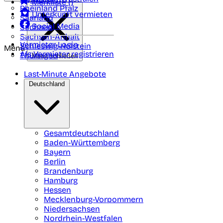
Merkliste (
)
Rheinland Pfalz
Unterkunft vermieten
Saarland
Social Media
Sachsen
Sachsen-Anhalt
Vermieter-Login
Schleswig-Holstein
Menü
Als Vermieter registrieren
Thüringen
Menü schließen
Last-Minute Angebote
Deutschland
Gesamtdeutschland
Baden-Württemberg
Bayern
Berlin
Brandenburg
Hamburg
Hessen
Mecklenburg-Vorpommern
Niedersachsen
Nordrhein-Westfalen