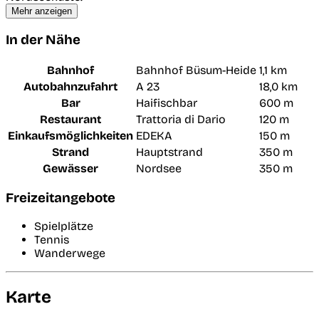
Mehr anzeigen
In der Nähe
Bahnhof
Bahnhof Büsum-Heide
1,1 km
Autobahnzufahrt
A 23
18,0 km
Bar
Haifischbar
600 m
Restaurant
Trattoria di Dario
120 m
Einkaufsmöglichkeiten
EDEKA
150 m
Strand
Hauptstrand
350 m
Gewässer
Nordsee
350 m
Freizeitangebote
Spielplätze
Tennis
Wanderwege
Karte