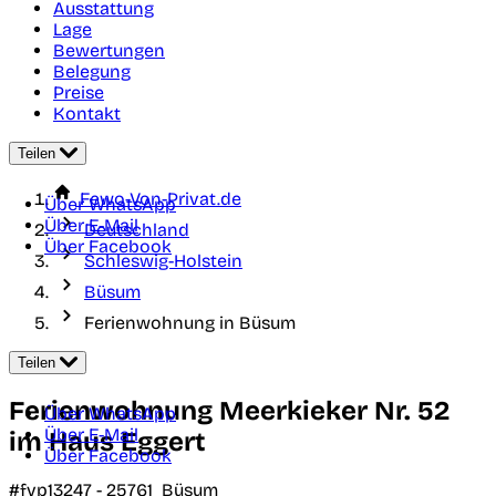
Ausstattung
Lage
Bewertungen
Belegung
Preise
Kontakt
Teilen
Fewo-Von-Privat.de
Über WhatsApp
Über E-Mail
Deutschland
Über Facebook
Schleswig-Holstein
Büsum
Ferienwohnung in Büsum
Teilen
Ferienwohnung Meerkieker Nr. 52
Über WhatsApp
Über E-Mail
im Haus Eggert
Über Facebook
#fvp13247 -
25761
Büsum