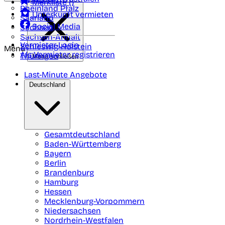
Merkliste (
)
Rheinland Pfalz
Unterkunft vermieten
Saarland
Social Media
Sachsen
Sachsen-Anhalt
Vermieter-Login
Schleswig-Holstein
Menü
Als Vermieter registrieren
Thüringen
Menü schließen
Last-Minute Angebote
Deutschland
Gesamtdeutschland
Baden-Württemberg
Bayern
Berlin
Brandenburg
Hamburg
Hessen
Mecklenburg-Vorpommern
Niedersachsen
Nordrhein-Westfalen