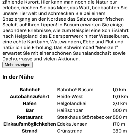
zählende Kurort. Hier kann man noch die Natur pur
erleben, riechen Sie das Meer, das Watt, beobachten Sie
unsere Tierwelt und schmecken Sie bei einem
Spaziergang an der Nordsee das Salz unserer frischen
Seeluft auf Ihren Lippen! In Büsum erwarten Sie einige
besondere Erlebnisse, wie zum Beispiel eine Schiffsfahrt
nach Helgoland, das Eidersperrwerk hinter Wesselburen,
eine echte Kartbahn, Wattwandern, Ebbe und Flut und
natürlich die Erholung. Das Schwimmbad "Meerzeit"
erwartet Sie mit einer schönen Saunalandschaft sowie
Dachterrasse und vielen Aktionen.
Mehr anzeigen
In der Nähe
Bahnhof
Bahnhof Büsum
1,0 km
Autobahnzufahrt
Heide-West
17,0 km
Hafen
Helgolandkai
2,0 km
Bar
Haifischbar
600 m
Restaurant
Steakhaus Störtebecker
550 m
Einkaufsmöglichkeiten
Edeka Jensen
170 m
Strand
Grünstrand
350 m