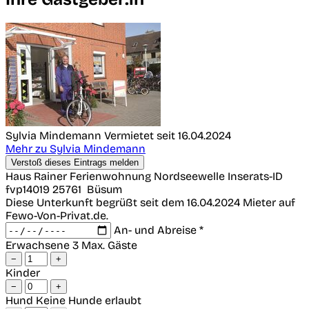
Sylvia Mindemann
Vermietet seit 16.04.2024
Mehr zu Sylvia Mindemann
Verstoß dieses Eintrags melden
Haus Rainer Ferienwohnung Nordseewelle
Inserats-ID
fvp14019
25761
Büsum
Diese Unterkunft begrüßt seit dem 16.04.2024 Mieter auf
Fewo-Von-Privat.de.
An- und Abreise *
Erwachsene
3 Max. Gäste
−
+
Kinder
−
+
Hund
Keine Hunde erlaubt