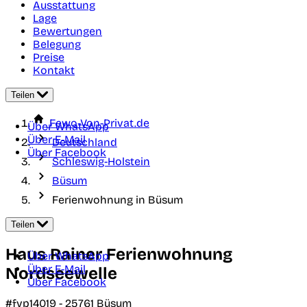
Ausstattung
Lage
Bewertungen
Belegung
Preise
Kontakt
Teilen
Fewo-Von-Privat.de
Über WhatsApp
Über E-Mail
Deutschland
Über Facebook
Schleswig-Holstein
Büsum
Ferienwohnung in Büsum
Teilen
Haus Rainer Ferienwohnung
Über WhatsApp
Über E-Mail
Nordseewelle
Über Facebook
#fvp14019 -
25761
Büsum