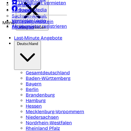
Unterkunft vermieten
Saarland
Social Media
Sachsen
Sachsen-Anhalt
Vermieter-Login
Schleswig-Holstein
Menü
Als Vermieter registrieren
Thüringen
Menü schließen
Last-Minute Angebote
Deutschland
Gesamtdeutschland
Baden-Württemberg
Bayern
Berlin
Brandenburg
Hamburg
Hessen
Mecklenburg-Vorpommern
Niedersachsen
Nordrhein-Westfalen
Rheinland Pfalz