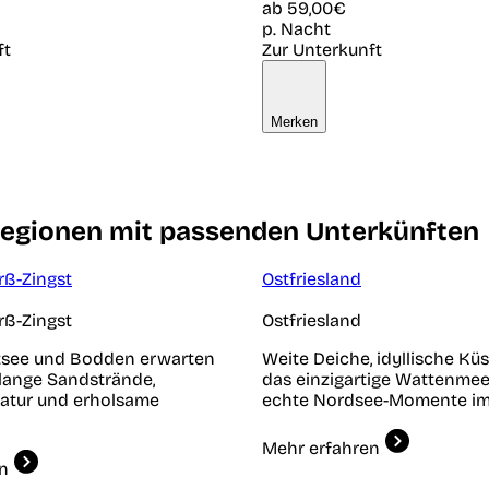
ab
59,00€
p. Nacht
ft
Zur Unterkunft
Merken
regionen mit passenden Unterkünften
rß-Zingst
Ostfriesland
rß-Zingst
Ostfriesland
tsee und Bodden erwarten
Weite Deiche, idyllische Kü
rlange Sandstrände,
das einzigartige Wattenmee
atur und erholsame
echte Nordsee-Momente im 
Mehr erfahren
n