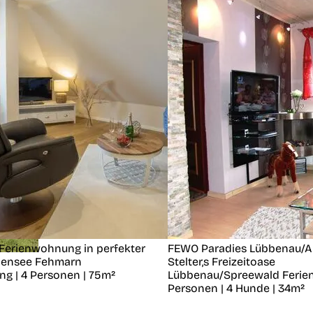
Ferienwohnung in perfekter
FEWO Paradies Lübbenau/Al
nensee
Fehmarn
Stelter,s Freizeitoase
g | 4 Personen | 75m²
Lübbenau/Spreewald
Ferie
Personen | 4 Hunde | 34m²