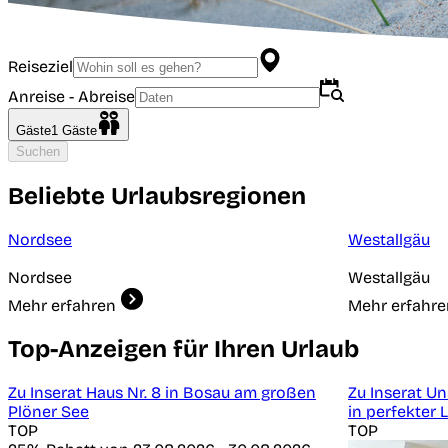
Reiseziel
Anreise - Abreise
Gäste
1
Gäste
Suchen
Beliebte Urlaubsregionen
Nordsee
Westallgäu
Nordsee
Westallgäu
Mehr erfahren
Mehr erfahre
Top-Anzeigen für Ihren Urlaub
Zu Inserat Haus Nr. 8 in Bosau am großen
Zu Inserat U
Plöner See
in perfekter
TOP
TOP