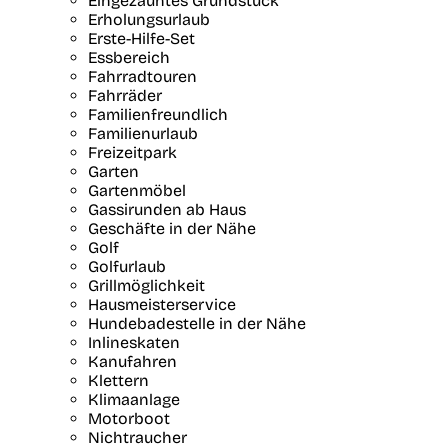
Eingezäuntes Grundstück
Erholungsurlaub
Erste-Hilfe-Set
Essbereich
Fahrradtouren
Fahrräder
Familienfreundlich
Familienurlaub
Freizeitpark
Garten
Gartenmöbel
Gassirunden ab Haus
Geschäfte in der Nähe
Golf
Golfurlaub
Grillmöglichkeit
Hausmeisterservice
Hundebadestelle in der Nähe
Inlineskaten
Kanufahren
Klettern
Klimaanlage
Motorboot
Nichtraucher