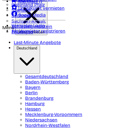
Merkliste (
)
Rheinland Pfalz
Unterkunft vermieten
Saarland
Social Media
Sachsen
Sachsen-Anhalt
Vermieter-Login
Schleswig-Holstein
Menü
Als Vermieter registrieren
Thüringen
Menü schließen
Last-Minute Angebote
Deutschland
Gesamtdeutschland
Baden-Württemberg
Bayern
Berlin
Brandenburg
Hamburg
Hessen
Mecklenburg-Vorpommern
Niedersachsen
Nordrhein-Westfalen