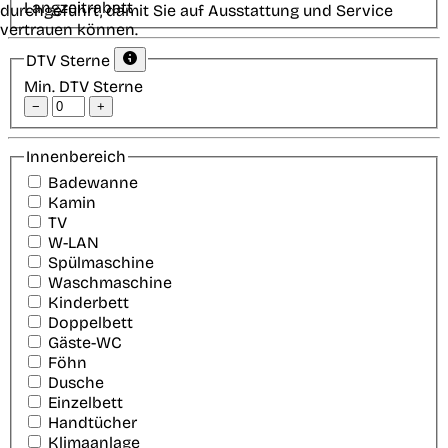
Langzeitrabatt
durchgeführt, damit Sie auf Ausstattung und Service
vertrauen können.
DTV Sterne
Min. DTV Sterne
−
+
Innenbereich
Badewanne
Kamin
TV
W-LAN
Spülmaschine
Waschmaschine
Kinderbett
Doppelbett
Gäste-WC
Föhn
Dusche
Einzelbett
Handtücher
Klimaanlage