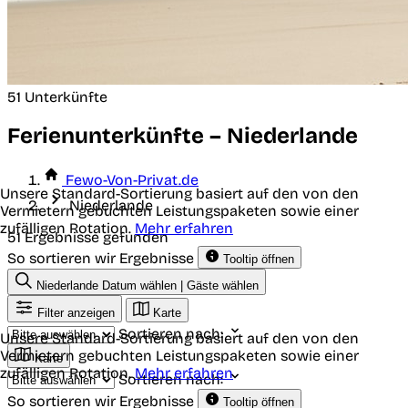
51 Unterkünfte
Ferienunterkünfte – Niederlande
Fewo-Von-Privat.de
Unsere Standard-Sortierung basiert auf den von den
Niederlande
Vermietern gebuchten Leistungspaketen sowie einer
zufälligen Rotation.
Mehr erfahren
51 Ergebnisse gefunden
So sortieren wir Ergebnisse
Tooltip öffnen
Niederlande
Datum wählen | Gäste wählen
Filter anzeigen
Karte
Sortieren nach:
Unsere Standard-Sortierung basiert auf den von den
Vermietern gebuchten Leistungspaketen sowie einer
Karte
zufälligen Rotation.
Mehr erfahren
Sortieren nach:
So sortieren wir Ergebnisse
Tooltip öffnen