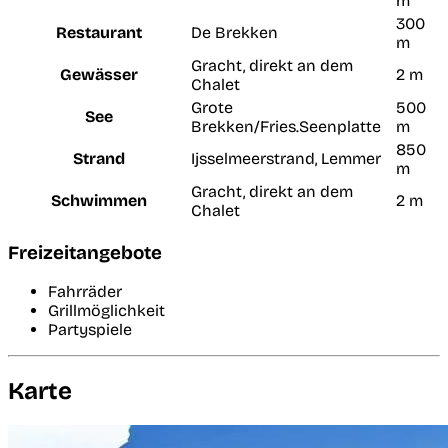
m
300
Restaurant
De Brekken
m
Gracht, direkt an dem
Gewässer
2 m
Chalet
Grote
500
See
Brekken/Fries.Seenplatte
m
850
Strand
Ijsselmeerstrand, Lemmer
m
Gracht, direkt an dem
Schwimmen
2 m
Chalet
Freizeitangebote
Fahrräder
Grillmöglichkeit
Partyspiele
Karte