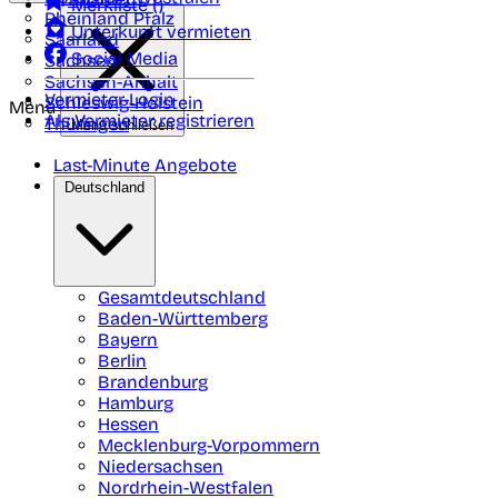
Merkliste (
)
Rheinland Pfalz
Unterkunft vermieten
Saarland
Social Media
Sachsen
Sachsen-Anhalt
Vermieter-Login
Schleswig-Holstein
Menü
Als Vermieter registrieren
Thüringen
Menü schließen
Last-Minute Angebote
Deutschland
Gesamtdeutschland
Baden-Württemberg
Bayern
Berlin
Brandenburg
Hamburg
Hessen
Mecklenburg-Vorpommern
Niedersachsen
Nordrhein-Westfalen