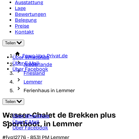
Ausstattung
Lage
Bewertungen
Belegung
Preise
Kontakt
Teilen
Fewo-Von-Privat.de
Über WhatsApp
Über E-Mail
Niederlande
Über Facebook
Friesland
Lemmer
Ferienhaus in Lemmer
Teilen
Wasser-Chalet de Brekken plus
Über WhatsApp
Über E-Mail
Sportboot, in Lemmer
Über Facebook
#fvp12776 -
8531 PM
Lemmer