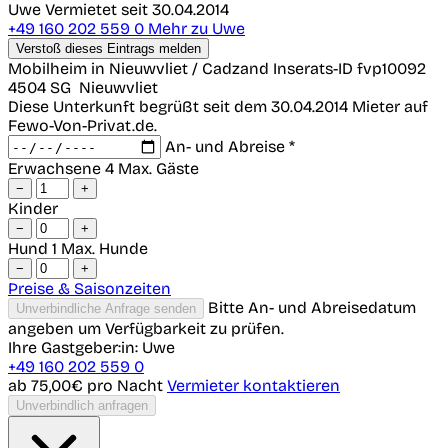
Uwe
Vermietet seit 30.04.2014
+49 160 202 559 0
Mehr zu Uwe
Verstoß dieses Eintrags melden
Mobilheim in Nieuwvliet / Cadzand
Inserats-ID fvp10092
4504 SG
Nieuwvliet
Diese Unterkunft begrüßt seit dem 30.04.2014 Mieter auf
Fewo-Von-Privat.de.
An- und Abreise *
Erwachsene
4 Max. Gäste
−
+
Kinder
−
+
Hund
1 Max. Hunde
−
+
Preise & Saisonzeiten
Bitte An- und Abreisedatum
Unverbindliche Anfrage senden
angeben um Verfügbarkeit zu prüfen.
Ihre Gastgeber:in: Uwe
+49 160 202 559 0
ab 75,00€
pro Nacht
Vermieter kontaktieren
Unverbindlich anfragen