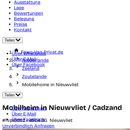
Ausstattung
Lage
Bewertungen
Belegung
Preise
Kontakt
Teilen
Fewo-Von-Privat.de
Über WhatsApp
Über E-Mail
Niederlande
Über Facebook
Zeeland
Zoutelande
Mobilehome in Nieuwvliet
Teilen
Mobilheim in Nieuwvliet / Cadzand
Über WhatsApp
Über E-Mail
Über Facebook
#fvp10092 -
4504 SG
Nieuwvliet
Unverbindlich Anfragen