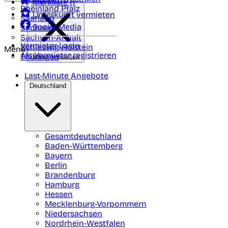
Merkliste (
)
Rheinland Pfalz
Unterkunft vermieten
Saarland
Social Media
Sachsen
Sachsen-Anhalt
Vermieter-Login
Schleswig-Holstein
Menü
Als Vermieter registrieren
Thüringen
Menü schließen
Last-Minute Angebote
Deutschland
Gesamtdeutschland
Baden-Württemberg
Bayern
Berlin
Brandenburg
Hamburg
Hessen
Mecklenburg-Vorpommern
Niedersachsen
Nordrhein-Westfalen