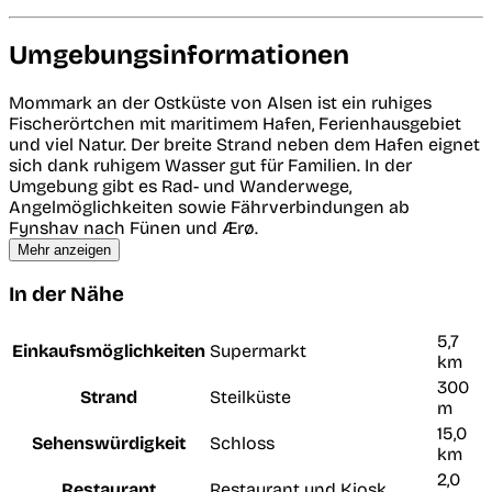
Umgebungsinformationen
Mommark an der Ostküste von Alsen ist ein ruhiges
Fischerörtchen mit maritimem Hafen, Ferienhausgebiet
und viel Natur. Der breite Strand neben dem Hafen eignet
sich dank ruhigem Wasser gut für Familien. In der
Umgebung gibt es Rad- und Wanderwege,
Angelmöglichkeiten sowie Fährverbindungen ab
Fynshav nach Fünen und Ærø.
Mehr anzeigen
In der Nähe
5,7
Einkaufsmöglichkeiten
Supermarkt
km
300
Strand
Steilküste
m
15,0
Sehenswürdigkeit
Schloss
km
2,0
Restaurant
Restaurant und Kiosk