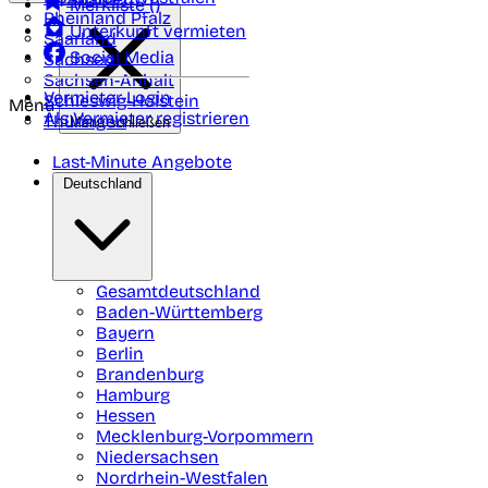
Merkliste (
)
Rheinland Pfalz
Unterkunft vermieten
Saarland
Social Media
Sachsen
Sachsen-Anhalt
Vermieter-Login
Schleswig-Holstein
Menü
Als Vermieter registrieren
Thüringen
Menü schließen
Last-Minute Angebote
Deutschland
Gesamtdeutschland
Baden-Württemberg
Bayern
Berlin
Brandenburg
Hamburg
Hessen
Mecklenburg-Vorpommern
Niedersachsen
Nordrhein-Westfalen