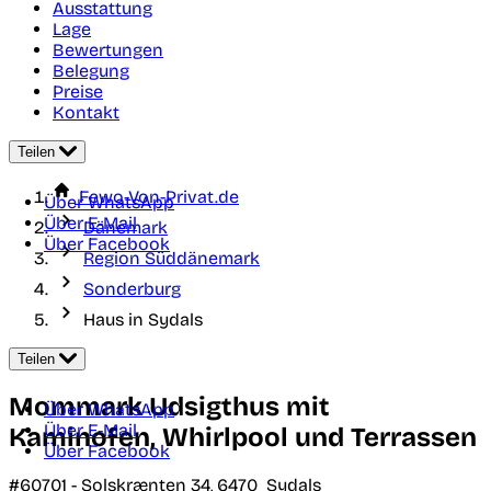
Ausstattung
Lage
Bewertungen
Belegung
Preise
Kontakt
Teilen
Fewo-Von-Privat.de
Über WhatsApp
Über E-Mail
Dänemark
Über Facebook
Region Süddänemark
Sonderburg
Haus in Sydals
Teilen
Mommark Udsigthus mit
Über WhatsApp
Über E-Mail
Kaminofen, Whirlpool und Terrassen
Über Facebook
#60701 -
Solskrænten 34,
6470
Sydals