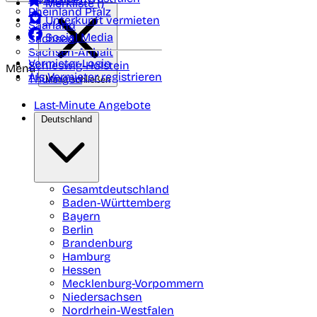
Merkliste (
)
Rheinland Pfalz
Unterkunft vermieten
Saarland
Social Media
Sachsen
Sachsen-Anhalt
Vermieter-Login
Schleswig-Holstein
Menü
Als Vermieter registrieren
Thüringen
Menü schließen
Last-Minute Angebote
Deutschland
Gesamtdeutschland
Baden-Württemberg
Bayern
Berlin
Brandenburg
Hamburg
Hessen
Mecklenburg-Vorpommern
Niedersachsen
Nordrhein-Westfalen