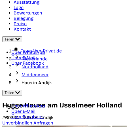
Ausstattung
Lage
Bewertungen
Belegung
Preise
Kontakt
Teilen
Fewo-Von-Privat.de
Über WhatsApp
Über E-Mail
Niederlande
Über Facebook
Nordholland
Middenmeer
Haus in Andijk
Teilen
Hygge House am IJsselmeer Holland
Über WhatsApp
Über E-Mail
Über Facebook
#60394 -
1619 EH
Andijk
Unverbindlich Anfragen