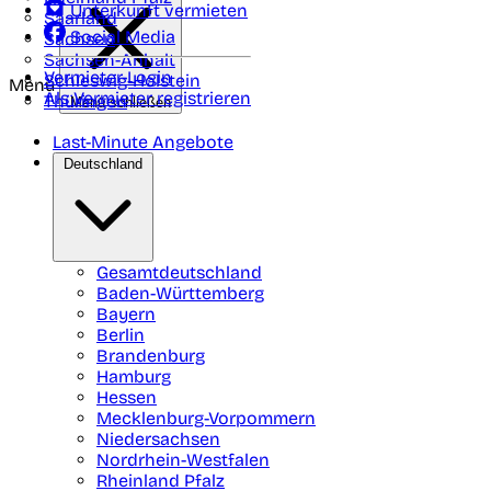
Unterkunft vermieten
Saarland
Social Media
Sachsen
Sachsen-Anhalt
Vermieter-Login
Schleswig-Holstein
Menü
Als Vermieter registrieren
Thüringen
Menü schließen
Last-Minute Angebote
Deutschland
Gesamtdeutschland
Baden-Württemberg
Bayern
Berlin
Brandenburg
Hamburg
Hessen
Mecklenburg-Vorpommern
Niedersachsen
Nordrhein-Westfalen
Rheinland Pfalz