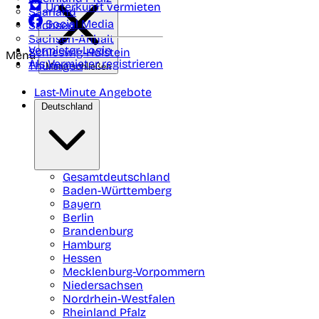
Unterkunft vermieten
Saarland
Social Media
Sachsen
Sachsen-Anhalt
Vermieter-Login
Schleswig-Holstein
Menü
Als Vermieter registrieren
Thüringen
Menü schließen
Last-Minute Angebote
Deutschland
Gesamtdeutschland
Baden-Württemberg
Bayern
Berlin
Brandenburg
Hamburg
Hessen
Mecklenburg-Vorpommern
Niedersachsen
Nordrhein-Westfalen
Rheinland Pfalz