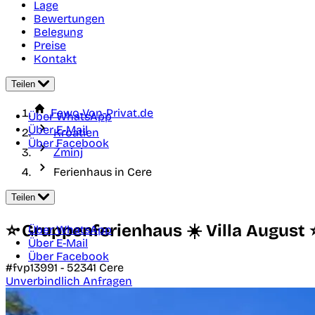
Lage
Bewertungen
Belegung
Preise
Kontakt
Teilen
Fewo-Von-Privat.de
Über WhatsApp
Über E-Mail
Kroatien
Über Facebook
Žminj
Ferienhaus in Cere
Teilen
⭐ Gruppenferienhaus ☀️ Villa August 
Über WhatsApp
Über E-Mail
Über Facebook
#fvp13991 -
52341
Cere
Unverbindlich Anfragen