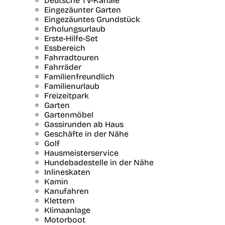
Deutsche TV-Kanäle
Eingezäunter Garten
Eingezäuntes Grundstück
Erholungsurlaub
Erste-Hilfe-Set
Essbereich
Fahrradtouren
Fahrräder
Familienfreundlich
Familienurlaub
Freizeitpark
Garten
Gartenmöbel
Gassirunden ab Haus
Geschäfte in der Nähe
Golf
Hausmeisterservice
Hundebadestelle in der Nähe
Inlineskaten
Kamin
Kanufahren
Klettern
Klimaanlage
Motorboot