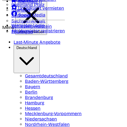
Merkliste (
)
Rheinland Pfalz
Unterkunft vermieten
Saarland
Social Media
Sachsen
Sachsen-Anhalt
Vermieter-Login
Schleswig-Holstein
Menü
Als Vermieter registrieren
Thüringen
Menü schließen
Last-Minute Angebote
Deutschland
Gesamtdeutschland
Baden-Württemberg
Bayern
Berlin
Brandenburg
Hamburg
Hessen
Mecklenburg-Vorpommern
Niedersachsen
Nordrhein-Westfalen