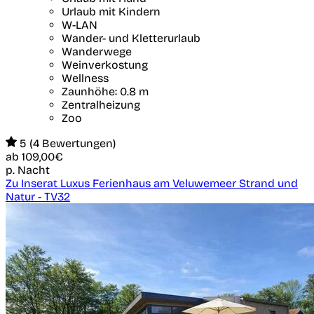
Urlaub mit Kindern
W-LAN
Wander- und Kletterurlaub
Wanderwege
Weinverkostung
Wellness
Zaunhöhe: 0.8 m
Zentralheizung
Zoo
5 (4 Bewertungen)
ab
109,00€
p. Nacht
Zu Inserat Luxus Ferienhaus am Veluwemeer Strand und
Natur - TV32