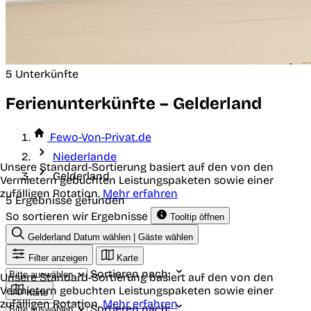
5 Unterkünfte
Ferienunterkünfte – Gelderland
Fewo-Von-Privat.de
Niederlande
Unsere Standard-Sortierung basiert auf den von den
Gelderland
Vermietern gebuchten Leistungspaketen sowie einer
zufälligen Rotation.
Mehr erfahren
5 Ergebnisse gefunden
So sortieren wir Ergebnisse
Tooltip öffnen
Gelderland
Datum wählen | Gäste wählen
Filter anzeigen
Karte
Sortieren nach:
Unsere Standard-Sortierung basiert auf den von den
Vermietern gebuchten Leistungspaketen sowie einer
Karte
zufälligen Rotation.
Mehr erfahren
Sortieren nach: