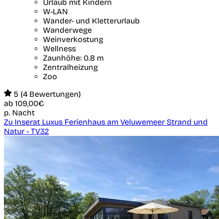
Urlaub mit Kindern
W-LAN
Wander- und Kletterurlaub
Wanderwege
Weinverkostung
Wellness
Zaunhöhe: 0.8 m
Zentralheizung
Zoo
5 (4 Bewertungen)
ab
109,00€
p. Nacht
Zu Inserat Luxus Ferienhaus am Veluwemeer Strand und
Natur - TV32