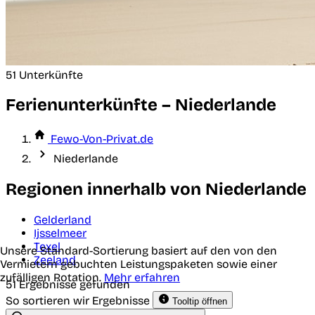
51 Unterkünfte
Ferienunterkünfte – Niederlande
Fewo-Von-Privat.de
Niederlande
Regionen innerhalb von Niederlande
Gelderland
Ijsselmeer
Texel
Unsere Standard-Sortierung basiert auf den von den
Zeeland
Vermietern gebuchten Leistungspaketen sowie einer
zufälligen Rotation.
Mehr erfahren
51 Ergebnisse gefunden
So sortieren wir Ergebnisse
Tooltip öffnen