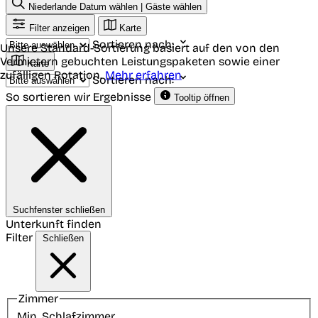
Niederlande
Datum wählen | Gäste wählen
Filter anzeigen
Karte
Sortieren nach:
Unsere Standard-Sortierung basiert auf den von den
Vermietern gebuchten Leistungspaketen sowie einer
Karte
zufälligen Rotation.
Mehr erfahren
Sortieren nach:
So sortieren wir Ergebnisse
Tooltip öffnen
Suchfenster schließen
Unterkunft finden
Filter
Schließen
Zimmer
Min. Schlafzimmer