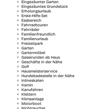
Eingezäunter Garten
Eingezäuntes Grundstück
Erholungsurlaub
Erste-Hilfe-Set
Essbereich
Fahrradtouren
Fahrräder
Familienfreundlich
Familienurlaub
Freizeitpark
Garten
Gartenmöbel
Gassirunden ab Haus
Geschäfte in der Nähe
Golf
Hausmeisterservice
Hundebadestelle in der Nähe
Inlineskaten
Kamin
Kanufahren
Klettern
Klimaanlage
Motorboot
Nichtraucher