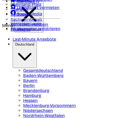
Merkliste (
)
Rheinland Pfalz
Unterkunft vermieten
Saarland
Social Media
Sachsen
Sachsen-Anhalt
Vermieter-Login
Schleswig-Holstein
Menü
Als Vermieter registrieren
Thüringen
Menü schließen
Last-Minute Angebote
Deutschland
Gesamtdeutschland
Baden-Württemberg
Bayern
Berlin
Brandenburg
Hamburg
Hessen
Mecklenburg-Vorpommern
Niedersachsen
Nordrhein-Westfalen