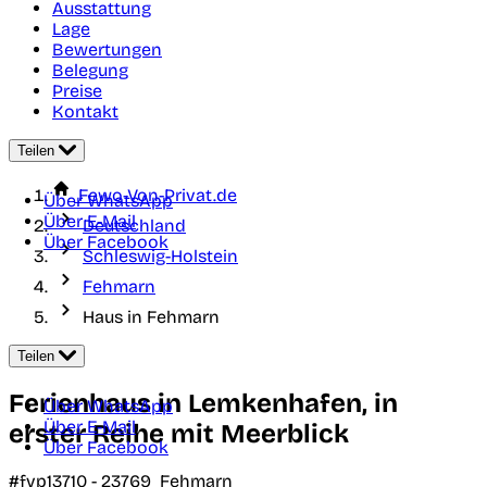
Ausstattung
Lage
Bewertungen
Belegung
Preise
Kontakt
Teilen
Fewo-Von-Privat.de
Über WhatsApp
Über E-Mail
Deutschland
Über Facebook
Schleswig-Holstein
Fehmarn
Haus in Fehmarn
Teilen
Ferienhaus in Lemkenhafen, in
Über WhatsApp
Über E-Mail
erster Reihe mit Meerblick
Über Facebook
#fvp13710 -
23769
Fehmarn