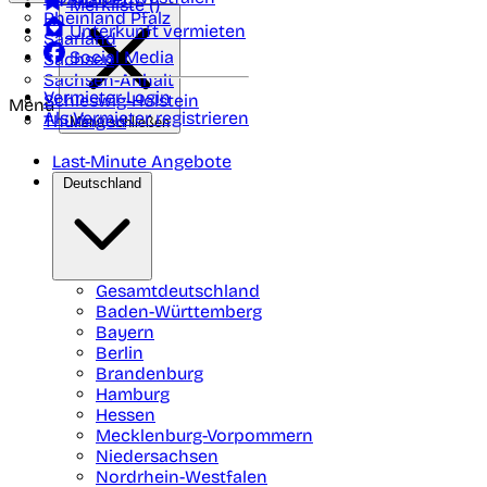
Merkliste (
)
Rheinland Pfalz
Unterkunft vermieten
Saarland
Social Media
Sachsen
Sachsen-Anhalt
Vermieter-Login
Schleswig-Holstein
Menü
Als Vermieter registrieren
Thüringen
Menü schließen
Last-Minute Angebote
Deutschland
Gesamtdeutschland
Baden-Württemberg
Bayern
Berlin
Brandenburg
Hamburg
Hessen
Mecklenburg-Vorpommern
Niedersachsen
Nordrhein-Westfalen