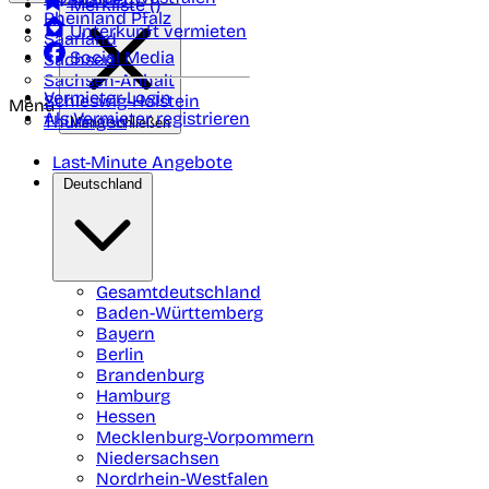
Merkliste (
)
Rheinland Pfalz
Unterkunft vermieten
Saarland
Social Media
Sachsen
Sachsen-Anhalt
Vermieter-Login
Schleswig-Holstein
Menü
Als Vermieter registrieren
Thüringen
Menü schließen
Last-Minute Angebote
Deutschland
Gesamtdeutschland
Baden-Württemberg
Bayern
Berlin
Brandenburg
Hamburg
Hessen
Mecklenburg-Vorpommern
Niedersachsen
Nordrhein-Westfalen