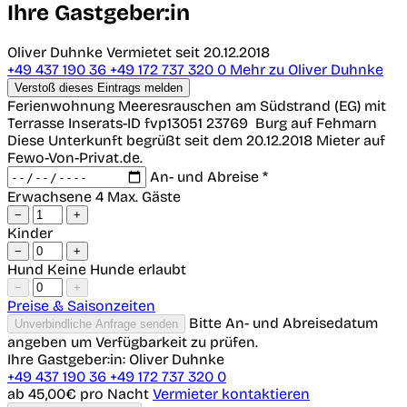
Ihre Gastgeber:in
Oliver Duhnke
Vermietet seit 20.12.2018
+49 437 190 36
+49 172 737 320 0
Mehr zu Oliver Duhnke
Verstoß dieses Eintrags melden
Ferienwohnung Meeresrauschen am Südstrand (EG) mit
Terrasse
Inserats-ID fvp13051
23769
Burg auf Fehmarn
Diese Unterkunft begrüßt seit dem 20.12.2018 Mieter auf
Fewo-Von-Privat.de.
An- und Abreise *
Erwachsene
4 Max. Gäste
−
+
Kinder
−
+
Hund
Keine Hunde erlaubt
−
+
Preise & Saisonzeiten
Bitte An- und Abreisedatum
Unverbindliche Anfrage senden
angeben um Verfügbarkeit zu prüfen.
Ihre Gastgeber:in: Oliver Duhnke
+49 437 190 36
+49 172 737 320 0
ab 45,00€
pro Nacht
Vermieter kontaktieren