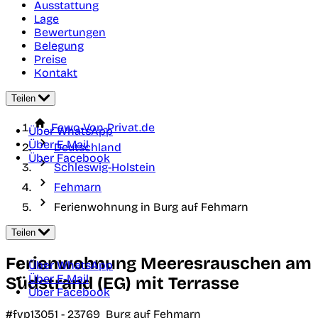
Ausstattung
Lage
Bewertungen
Belegung
Preise
Kontakt
Teilen
Fewo-Von-Privat.de
Über WhatsApp
Über E-Mail
Deutschland
Über Facebook
Schleswig-Holstein
Fehmarn
Ferienwohnung in Burg auf Fehmarn
Teilen
Ferienwohnung Meeresrauschen am
Über WhatsApp
Über E-Mail
Südstrand (EG) mit Terrasse
Über Facebook
#fvp13051 -
23769
Burg auf Fehmarn