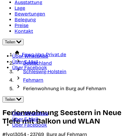
Ausstattung
Lage
Bewertungen
Belegung
Preise
Kontakt
Teilen
Fewo-Von-Privat.de
Über WhatsApp
Über E-Mail
Deutschland
Über Facebook
Schleswig-Holstein
Fehmarn
Ferienwohnung in Burg auf Fehmarn
Teilen
Ferienwohnung Seestern in Neue
Über WhatsApp
Über E-Mail
Tiefe mit Balkon und WLAN
Über Facebook
#fvp13054 -
23769
Burg auf Fehmarn