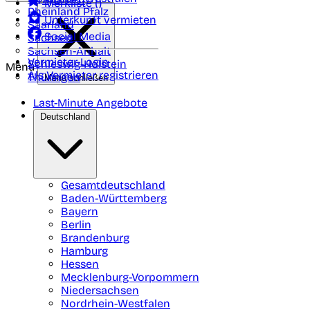
Merkliste (
)
Rheinland Pfalz
Unterkunft vermieten
Saarland
Social Media
Sachsen
Sachsen-Anhalt
Vermieter-Login
Schleswig-Holstein
Menü
Als Vermieter registrieren
Thüringen
Menü schließen
Last-Minute Angebote
Deutschland
Gesamtdeutschland
Baden-Württemberg
Bayern
Berlin
Brandenburg
Hamburg
Hessen
Mecklenburg-Vorpommern
Niedersachsen
Nordrhein-Westfalen