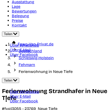
Ausstattung
Lage
Bewertungen
Belegung
Preise
Kontakt
Teilen
Fewo-Von-Privat.de
Über WhatsApp
Über E-Mail
Deutschland
Über Facebook
Schleswig-Holstein
Fehmarn
Ferienwohnung in Neue Tiefe
Teilen
Ferienwohnung Strandhafer in Neue
Über WhatsApp
Über E-Mail
Tiefe
Über Facebook
#fvp13055 -
23769
Neue Tiefe