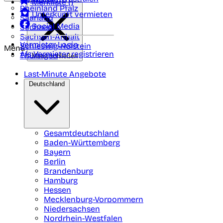
Merkliste (
)
Rheinland Pfalz
Unterkunft vermieten
Saarland
Social Media
Sachsen
Sachsen-Anhalt
Vermieter-Login
Schleswig-Holstein
Menü
Als Vermieter registrieren
Thüringen
Menü schließen
Last-Minute Angebote
Deutschland
Gesamtdeutschland
Baden-Württemberg
Bayern
Berlin
Brandenburg
Hamburg
Hessen
Mecklenburg-Vorpommern
Niedersachsen
Nordrhein-Westfalen