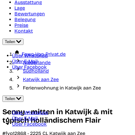
Ausstattung
Lage
Bewertungen
Belegung
Preise
Kontakt
Teilen
Fewo-Von-Privat.de
Über WhatsApp
Über E-Mail
Niederlande
Über Facebook
Südholland
Katwijk aan Zee
Ferienwohnung in Katwijk aan Zee
Teilen
Senny - mitten in Katwijk & mit
Über WhatsApp
Über E-Mail
typisch holländischem Flair
Über Facebook
#fvp12868 -
2225 CL
Katwijk aan Zee