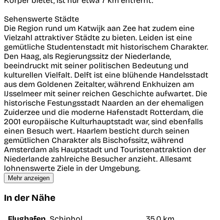
Körper bietet, ist nur etwa 7 km entfernt.
Sehenswerte Städte
Die Region rund um Katwijk aan Zee hat zudem eine
Vielzahl attraktiver Städte zu bieten. Leiden ist eine
gemütliche Studentenstadt mit historischem Charakter.
Den Haag, als Regierungssitz der Niederlande,
beeindruckt mit seiner politischen Bedeutung und
kulturellen Vielfalt. Delft ist eine blühende Handelsstadt
aus dem Goldenen Zeitalter, während Enkhuizen am
IJsselmeer mit seiner reichen Geschichte aufwartet. Die
historische Festungsstadt Naarden an der ehemaligen
Zuiderzee und die moderne Hafenstadt Rotterdam, die
2001 europäische Kulturhauptstadt war, sind ebenfalls
einen Besuch wert. Haarlem besticht durch seinen
gemütlichen Charakter als Bischofssitz, während
Amsterdam als Hauptstadt und Touristenattraktion der
Niederlande zahlreiche Besucher anzieht. Allesamt
lohnenswerte Ziele in der Umgebung.
Mehr anzeigen
In der Nähe
Flughafen
Schiphol
35,0 km