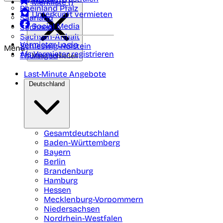
Merkliste (
)
Rheinland Pfalz
Unterkunft vermieten
Saarland
Social Media
Sachsen
Sachsen-Anhalt
Vermieter-Login
Schleswig-Holstein
Menü
Als Vermieter registrieren
Thüringen
Menü schließen
Last-Minute Angebote
Deutschland
Gesamtdeutschland
Baden-Württemberg
Bayern
Berlin
Brandenburg
Hamburg
Hessen
Mecklenburg-Vorpommern
Niedersachsen
Nordrhein-Westfalen