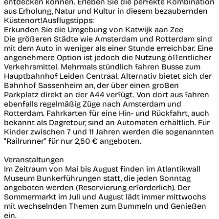
entdecken können. Erleben Sie die perfekte Kombination
aus Erholung, Natur und Kultur in diesem bezaubernden
Küstenort!Ausflugstipps:
Erkunden Sie die Umgebung von Katwijk aan Zee
Die größeren Städte wie Amsterdam und Rotterdam sind
mit dem Auto in weniger als einer Stunde erreichbar. Eine
angenehmere Option ist jedoch die Nutzung öffentlicher
Verkehrsmittel. Mehrmals stündlich fahren Busse zum
Hauptbahnhof Leiden Centraal. Alternativ bietet sich der
Bahnhof Sassenheim an, der über einen großen
Parkplatz direkt an der A44 verfügt. Von dort aus fahren
ebenfalls regelmäßig Züge nach Amsterdam und
Rotterdam. Fahrkarten für eine Hin- und Rückfahrt, auch
bekannt als Dagretour, sind an Automaten erhältlich. Für
Kinder zwischen 7 und 11 Jahren werden die sogenannten
"Railrunner" für nur 2,50 € angeboten.
Veranstaltungen
Im Zeitraum von Mai bis August finden im Atlantikwall
Museum Bunkerführungen statt, die jeden Sonntag
angeboten werden (Reservierung erforderlich). Der
Sommermarkt im Juli und August lädt immer mittwochs
mit wechselnden Themen zum Bummeln und Genießen
ein.