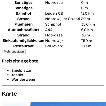
Sonstiges
Noordzee
0 m
Sonstiges
0 m
Bahnhof
Leiden CS
12,0 km
Strand
Noordwijker Strand
30 m
Flughafen
Schiphol
35,0 km
Autobahnzufahrt
A44
6,0 km
Strand
Noordzee
30 m
Einkaufsmöglichkeiten
Noordwijk
750 m
Restaurant
Boulevard
100 m
Mehr anzeigen
Freizeitangebote
Spielplätze
Tennis
Wanderwege
Karte