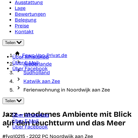
Ausstattung
Lage
Bewertungen
Belegung
Preise
Kontakt
Teilen
Fewo-Von-Privat.de
Über WhatsApp
Über E-Mail
Niederlande
Über Facebook
Südholland
Katwijk aan Zee
Ferienwohnung in Noordwijk aan Zee
Teilen
Jazz - modernes Ambiente mit Blick
Über WhatsApp
Über E-Mail
auf den Leuchtturm und das Meer
Über Facebook
#fvp10215 -
2202 PC
Noordwijk aan Zee