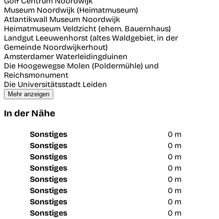
Golf Centrum Noordwijk
Museum Noordwijk (Heimatmuseum)
Atlantikwall Museum Noordwijk
Heimatmuseum Veldzicht (ehem. Bauernhaus)
Landgut Leeuwenhorst (altes Waldgebiet, in der
Gemeinde Noordwijkerhout)
Amsterdamer Waterleidingduinen
Die Hoogewegse Molen (Poldermühle) und
Reichsmonument
Die Universitätsstadt Leiden
Mehr anzeigen
In der Nähe
Sonstiges
0 m
Sonstiges
0 m
Sonstiges
0 m
Sonstiges
0 m
Sonstiges
0 m
Sonstiges
0 m
Sonstiges
0 m
Sonstiges
0 m