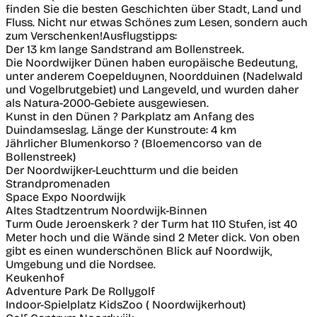
finden Sie die besten Geschichten über Stadt, Land und
Fluss. Nicht nur etwas Schönes zum Lesen, sondern auch
zum Verschenken!Ausflugstipps:
Der 13 km lange Sandstrand am Bollenstreek.
Die Noordwijker Dünen haben europäische Bedeutung,
unter anderem Coepelduynen, Noordduinen (Nadelwald
und Vogelbrutgebiet) und Langeveld, und wurden daher
als Natura-2000-Gebiete ausgewiesen.
Kunst in den Dünen ? Parkplatz am Anfang des
Duindamseslag. Länge der Kunstroute: 4 km
Jährlicher Blumenkorso ? (Bloemencorso van de
Bollenstreek)
Der Noordwijker-Leuchtturm und die beiden
Strandpromenaden
Space Expo Noordwijk
Altes Stadtzentrum Noordwijk-Binnen
Turm Oude Jeroenskerk ? der Turm hat 110 Stufen, ist 40
Meter hoch und die Wände sind 2 Meter dick. Von oben
gibt es einen wunderschönen Blick auf Noordwijk,
Umgebung und die Nordsee.
Keukenhof
Adventure Park De Rollygolf
Indoor-Spielplatz KidsZoo ( Noordwijkerhout)