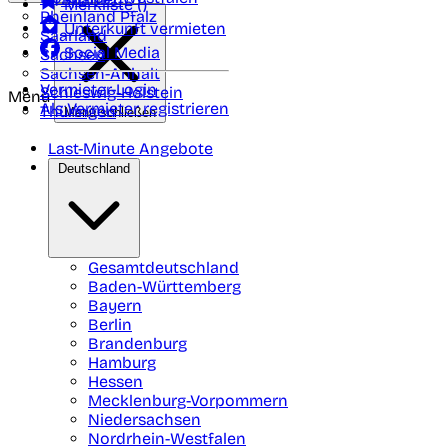
Merkliste (
)
Rheinland Pfalz
Unterkunft vermieten
Saarland
Social Media
Sachsen
Sachsen-Anhalt
Vermieter-Login
Schleswig-Holstein
Menü
Als Vermieter registrieren
Thüringen
Menü schließen
Last-Minute Angebote
Deutschland
Gesamtdeutschland
Baden-Württemberg
Bayern
Berlin
Brandenburg
Hamburg
Hessen
Mecklenburg-Vorpommern
Niedersachsen
Nordrhein-Westfalen