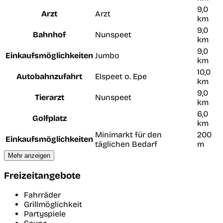
9,0
Arzt
Arzt
km
9,0
Bahnhof
Nunspeet
km
9,0
Einkaufsmöglichkeiten
Jumbo
km
10,0
Autobahnzufahrt
Elspeet o. Epe
km
9,0
Tierarzt
Nunspeet
km
6,0
Golfplatz
km
Minimarkt für den
200
Einkaufsmöglichkeiten
täglichen Bedarf
m
Mehr anzeigen
Freizeitangebote
Fahrräder
Grillmöglichkeit
Partyspiele