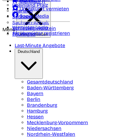
Merkliste (
)
Rheinland Pfalz
Unterkunft vermieten
Saarland
Social Media
Sachsen
Sachsen-Anhalt
Vermieter-Login
Schleswig-Holstein
Menü
Als Vermieter registrieren
Thüringen
Menü schließen
Last-Minute Angebote
Deutschland
Gesamtdeutschland
Baden-Württemberg
Bayern
Berlin
Brandenburg
Hamburg
Hessen
Mecklenburg-Vorpommern
Niedersachsen
Nordrhein-Westfalen