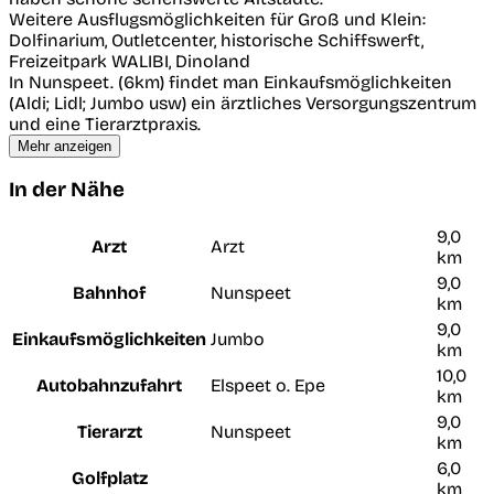
Weitere Ausflugsmöglichkeiten für Groß und Klein:
Dolfinarium, Outletcenter, historische Schiffswerft,
Freizeitpark WALIBI, Dinoland
In Nunspeet. (6km) findet man Einkaufsmöglichkeiten
(Aldi; Lidl; Jumbo usw) ein ärztliches Versorgungszentrum
und eine Tierarztpraxis.
Mehr anzeigen
In der Nähe
9,0
Arzt
Arzt
km
9,0
Bahnhof
Nunspeet
km
9,0
Einkaufsmöglichkeiten
Jumbo
km
10,0
Autobahnzufahrt
Elspeet o. Epe
km
9,0
Tierarzt
Nunspeet
km
6,0
Golfplatz
km