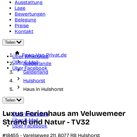
Ausstattung
Lage
Bewertungen
Belegung
Preise
Kontakt
Teilen
Fewo-Von-Privat.de
Über WhatsApp
Über E-Mail
Niederlande
Über Facebook
Gelderland
Hulshorst
Haus in Hulshorst
Teilen
Luxus Ferienhaus am Veluwemeer
Über WhatsApp
Über E-Mail
Strand und Natur - TV32
Über Facebook
#18455 -
Varelseweg 211,
8077 RB
Hulshorst