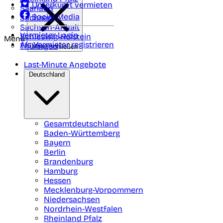
Unterkunft vermieten
Saarland
Social Media
Sachsen
Sachsen-Anhalt
Vermieter-Login
Schleswig-Holstein
Menü
Als Vermieter registrieren
Thüringen
Menü schließen
Last-Minute Angebote
Deutschland
Gesamtdeutschland
Baden-Württemberg
Bayern
Berlin
Brandenburg
Hamburg
Hessen
Mecklenburg-Vorpommern
Niedersachsen
Nordrhein-Westfalen
Rheinland Pfalz