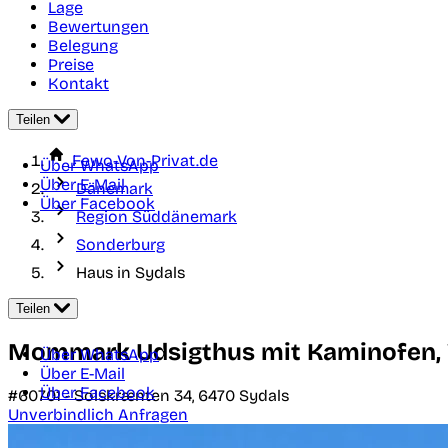
Lage
Bewertungen
Belegung
Preise
Kontakt
Teilen
Fewo-Von-Privat.de
Über WhatsApp
Über E-Mail
Dänemark
Über Facebook
Region Süddänemark
Sonderburg
Haus in Sydals
Teilen
Mommark Udsigthus mit Kaminofen, 
Über WhatsApp
Über E-Mail
Über Facebook
#60701 -
Solskrænten 34,
6470
Sydals
Unverbindlich Anfragen