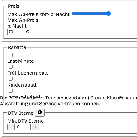
Preis
Max. Ab-Preis <br> p. Nacht
Max. Ab-Preis
p. Nacht
€
Rabatte
Last-Minute
Frühbucherrabatt
Kinderrabatt
Langzeitrabatt
Die DTV (Deutscher Tourismusverband) Sterne Klassifizierun
Ausstattung und Service vertrauen können.
DTV Sterne
Min. DTV Sterne
−
+