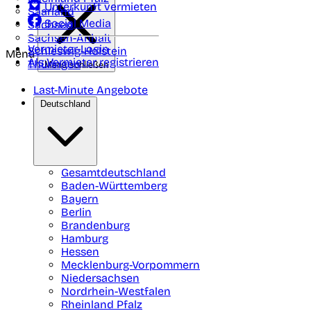
Unterkunft vermieten
Saarland
Social Media
Sachsen
Sachsen-Anhalt
Vermieter-Login
Schleswig-Holstein
Menü
Als Vermieter registrieren
Thüringen
Menü schließen
Last-Minute Angebote
Deutschland
Gesamtdeutschland
Baden-Württemberg
Bayern
Berlin
Brandenburg
Hamburg
Hessen
Mecklenburg-Vorpommern
Niedersachsen
Nordrhein-Westfalen
Rheinland Pfalz