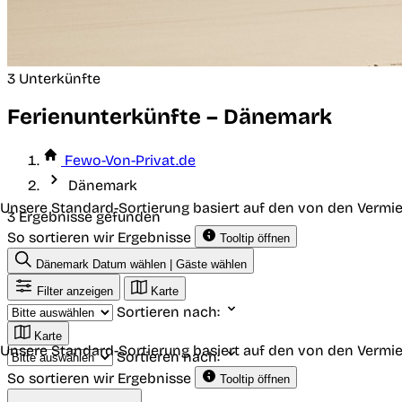
3 Unterkünfte
Ferienunterkünfte – Dänemark
Fewo-Von-Privat.de
Dänemark
Unsere Standard-Sortierung basiert auf den von den Vermie
3 Ergebnisse gefunden
So sortieren wir Ergebnisse
Tooltip öffnen
Dänemark
Datum wählen | Gäste wählen
Filter anzeigen
Karte
Sortieren nach:
Karte
Unsere Standard-Sortierung basiert auf den von den Vermie
Sortieren nach:
So sortieren wir Ergebnisse
Tooltip öffnen