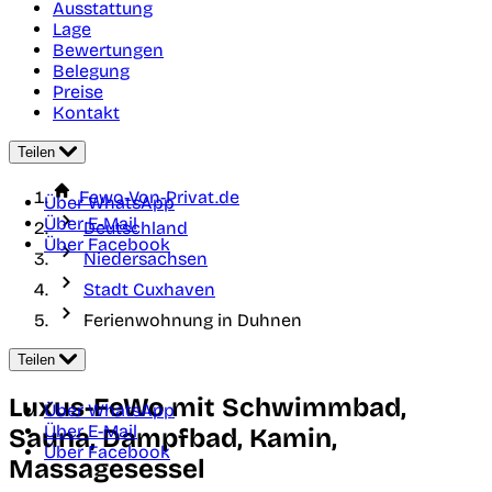
Ausstattung
Lage
Bewertungen
Belegung
Preise
Kontakt
Teilen
Fewo-Von-Privat.de
Über WhatsApp
Über E-Mail
Deutschland
Über Facebook
Niedersachsen
Stadt Cuxhaven
Ferienwohnung in Duhnen
Teilen
Luxus-FeWo mit Schwimmbad,
Über WhatsApp
Über E-Mail
Sauna, Dampfbad, Kamin,
Über Facebook
Massagesessel