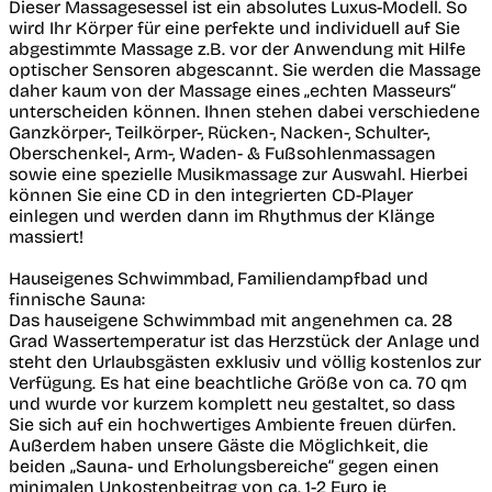
Dieser Massagesessel ist ein absolutes Luxus-Modell. So
wird Ihr Körper für eine perfekte und individuell auf Sie
abgestimmte Massage z.B. vor der Anwendung mit Hilfe
optischer Sensoren abgescannt. Sie werden die Massage
daher kaum von der Massage eines „echten Masseurs“
unterscheiden können. Ihnen stehen dabei verschiedene
Ganzkörper-, Teilkörper-, Rücken-, Nacken-, Schulter-,
Oberschenkel-, Arm-, Waden- & Fußsohlenmassagen
sowie eine spezielle Musikmassage zur Auswahl. Hierbei
können Sie eine CD in den integrierten CD-Player
einlegen und werden dann im Rhythmus der Klänge
massiert!
Hauseigenes Schwimmbad, Familiendampfbad und
finnische Sauna:
Das hauseigene Schwimmbad mit angenehmen ca. 28
Grad Wassertemperatur ist das Herzstück der Anlage und
steht den Urlaubsgästen exklusiv und völlig kostenlos zur
Verfügung. Es hat eine beachtliche Größe von ca. 70 qm
und wurde vor kurzem komplett neu gestaltet, so dass
Sie sich auf ein hochwertiges Ambiente freuen dürfen.
Außerdem haben unsere Gäste die Möglichkeit, die
beiden „Sauna- und Erholungsbereiche“ gegen einen
minimalen Unkostenbeitrag von ca. 1-2 Euro je