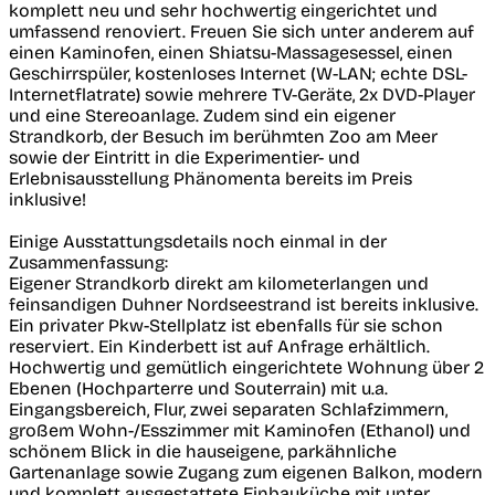
komplett neu und sehr hochwertig eingerichtet und
umfassend renoviert. Freuen Sie sich unter anderem auf
einen Kaminofen, einen Shiatsu-Massagesessel, einen
Geschirrspüler, kostenloses Internet (W-LAN; echte DSL-
Internetflatrate) sowie mehrere TV-Geräte, 2x DVD-Player
und eine Stereoanlage. Zudem sind ein eigener
Strandkorb, der Besuch im berühmten Zoo am Meer
sowie der Eintritt in die Experimentier- und
Erlebnisausstellung Phänomenta bereits im Preis
inklusive!
Einige Ausstattungsdetails noch einmal in der
Zusammenfassung:
Eigener Strandkorb direkt am kilometerlangen und
feinsandigen Duhner Nordseestrand ist bereits inklusive.
Ein privater Pkw-Stellplatz ist ebenfalls für sie schon
reserviert. Ein Kinderbett ist auf Anfrage erhältlich.
Hochwertig und gemütlich eingerichtete Wohnung über 2
Ebenen (Hochparterre und Souterrain) mit u.a.
Eingangsbereich, Flur, zwei separaten Schlafzimmern,
großem Wohn-/Esszimmer mit Kaminofen (Ethanol) und
schönem Blick in die hauseigene, parkähnliche
Gartenanlage sowie Zugang zum eigenen Balkon, modern
und komplett ausgestattete Einbauküche mit unter