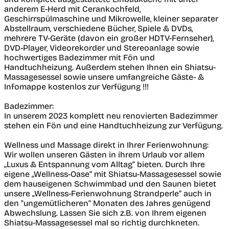
anderem E-Herd mit Cerankochfeld,
Geschirrspülmaschine und Mikrowelle, kleiner separater
Abstellraum, verschiedene Bücher, Spiele & DVDs,
mehrere TV-Geräte (davon ein großer HDTV-Fernseher),
DVD-Player, Videorekorder und Stereoanlage sowie
hochwertiges Badezimmer mit Fön und
Handtuchheizung. Außerdem stehen Ihnen ein Shiatsu-
Massagesessel sowie unsere umfangreiche Gäste- &
Infomappe kostenlos zur Verfügung !!!
Badezimmer:
In unserem 2023 komplett neu renovierten Badezimmer
stehen ein Fön und eine Handtuchheizung zur Verfügung.
Wellness und Massage direkt in Ihrer Ferienwohnung:
Wir wollen unseren Gästen in ihrem Urlaub vor allem
„Luxus & Entspannung vom Alltag“ bieten. Durch Ihre
eigene „Wellness-Oase“ mit Shiatsu-Massagesessel sowie
dem hauseigenen Schwimmbad und den Saunen bietet
unsere „Wellness-Ferienwohnung Strandperle“ auch in
den "ungemütlicheren" Monaten des Jahres genügend
Abwechslung. Lassen Sie sich z.B. von Ihrem eigenen
Shiatsu-Massagesessel mal so richtig durchkneten.