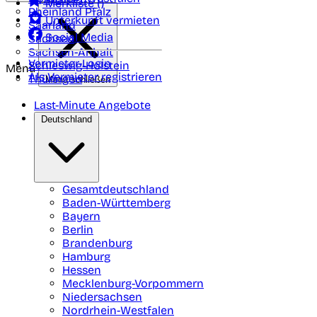
Merkliste (
)
Rheinland Pfalz
Unterkunft vermieten
Saarland
Social Media
Sachsen
Sachsen-Anhalt
Vermieter-Login
Schleswig-Holstein
Menü
Als Vermieter registrieren
Thüringen
Menü schließen
Last-Minute Angebote
Deutschland
Gesamtdeutschland
Baden-Württemberg
Bayern
Berlin
Brandenburg
Hamburg
Hessen
Mecklenburg-Vorpommern
Niedersachsen
Nordrhein-Westfalen