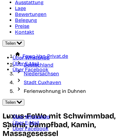
Ausstattung
Lage
Bewertungen
Belegung
Preise
Kontakt
Teilen
Fewo-Von-Privat.de
Über WhatsApp
Über E-Mail
Deutschland
Über Facebook
Niedersachsen
Stadt Cuxhaven
Ferienwohnung in Duhnen
Teilen
Luxus-FeWo mit Schwimmbad,
Über WhatsApp
Über E-Mail
Sauna, Dampfbad, Kamin,
Über Facebook
Massagesessel