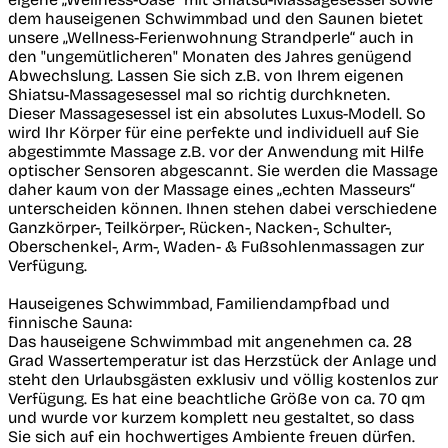
dem hauseigenen Schwimmbad und den Saunen bietet
unsere „Wellness-Ferienwohnung Strandperle“ auch in
den "ungemütlicheren" Monaten des Jahres genügend
Abwechslung. Lassen Sie sich z.B. von Ihrem eigenen
Shiatsu-Massagesessel mal so richtig durchkneten.
Dieser Massagesessel ist ein absolutes Luxus-Modell. So
wird Ihr Körper für eine perfekte und individuell auf Sie
abgestimmte Massage z.B. vor der Anwendung mit Hilfe
optischer Sensoren abgescannt. Sie werden die Massage
daher kaum von der Massage eines „echten Masseurs“
unterscheiden können. Ihnen stehen dabei verschiedene
Ganzkörper-, Teilkörper-, Rücken-, Nacken-, Schulter-,
Oberschenkel-, Arm-, Waden- & Fußsohlenmassagen zur
Verfügung.
Hauseigenes Schwimmbad, Familiendampfbad und
finnische Sauna:
Das hauseigene Schwimmbad mit angenehmen ca. 28
Grad Wassertemperatur ist das Herzstück der Anlage und
steht den Urlaubsgästen exklusiv und völlig kostenlos zur
Verfügung. Es hat eine beachtliche Größe von ca. 70 qm
und wurde vor kurzem komplett neu gestaltet, so dass
Sie sich auf ein hochwertiges Ambiente freuen dürfen.