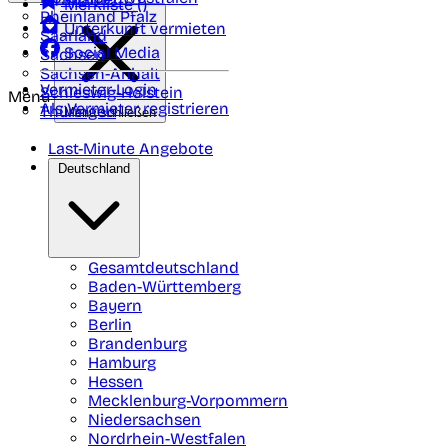
Merkliste (
)
Rheinland Pfalz
Unterkunft vermieten
Saarland
Social Media
Sachsen
Sachsen-Anhalt
Vermieter-Login
Schleswig-Holstein
Menü
Als Vermieter registrieren
Thüringen
Menü schließen
Last-Minute Angebote
Deutschland
Gesamtdeutschland
Baden-Württemberg
Bayern
Berlin
Brandenburg
Hamburg
Hessen
Mecklenburg-Vorpommern
Niedersachsen
Nordrhein-Westfalen