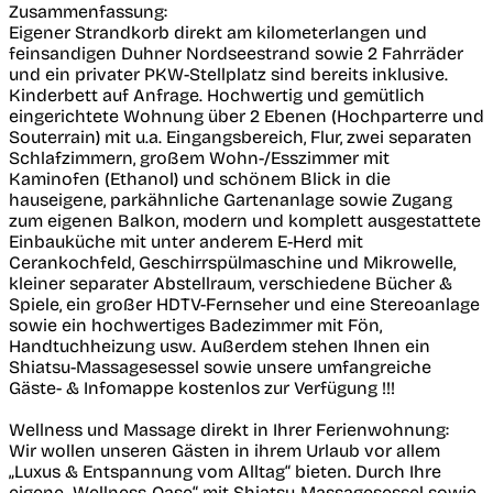
Zusammenfassung:
Eigener Strandkorb direkt am kilometerlangen und
feinsandigen Duhner Nordseestrand sowie 2 Fahrräder
und ein privater PKW-Stellplatz sind bereits inklusive.
Kinderbett auf Anfrage. Hochwertig und gemütlich
eingerichtete Wohnung über 2 Ebenen (Hochparterre und
Souterrain) mit u.a. Eingangsbereich, Flur, zwei separaten
Schlafzimmern, großem Wohn-/Esszimmer mit
Kaminofen (Ethanol) und schönem Blick in die
hauseigene, parkähnliche Gartenanlage sowie Zugang
zum eigenen Balkon, modern und komplett ausgestattete
Einbauküche mit unter anderem E-Herd mit
Cerankochfeld, Geschirrspülmaschine und Mikrowelle,
kleiner separater Abstellraum, verschiedene Bücher &
Spiele, ein großer HDTV-Fernseher und eine Stereoanlage
sowie ein hochwertiges Badezimmer mit Fön,
Handtuchheizung usw. Außerdem stehen Ihnen ein
Shiatsu-Massagesessel sowie unsere umfangreiche
Gäste- & Infomappe kostenlos zur Verfügung !!!
Wellness und Massage direkt in Ihrer Ferienwohnung:
Wir wollen unseren Gästen in ihrem Urlaub vor allem
„Luxus & Entspannung vom Alltag“ bieten. Durch Ihre
eigene „Wellness-Oase“ mit Shiatsu-Massagesessel sowie