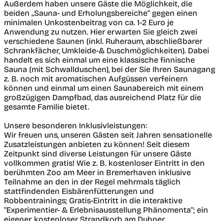
Außerdem haben unsere Gäste die Möglichkeit, die
beiden „Sauna- und Erholungsbereiche“ gegen einen
minimalen Unkostenbeitrag von ca. 1-2 Euro je
Anwendung zu nutzen. Hier erwarten Sie gleich zwei
verschiedene Saunen (inkl. Ruheraum, abschließbarer
Schrankfächer, Umkleide-& Duschmöglichkeiten). Dabei
handelt es sich einmal um eine klassische finnische
Sauna (mit Schwallduschen), bei der Sie Ihren Saunagang
z. B. noch mit aromatischen Aufgüssen verfeinern
können und einmal um einen Saunabereich mit einem
großzügigen Dampfbad, das ausreichend Platz für die
gesamte Familie bietet.
Unsere besonderen Inklusivleistungen:
Wir freuen uns, unseren Gästen seit Jahren sensationelle
Zusatzleistungen anbieten zu können! Seit diesem
Zeitpunkt sind diverse Leistungen für unsere Gäste
vollkommen gratis! Wie z. B. kostenloser Eintritt in den
berühmten Zoo am Meer in Bremerhaven inklusive
Teilnahme an den in der Regel mehrmals täglich
stattfindenden Eisbärenfütterungen und
Robbentrainings; Gratis-Eintritt in die interaktive
''Experimentier- & Erlebnisausstellung Phänomenta''; ein
eigener, kostenloser Strandkorb am Duhner