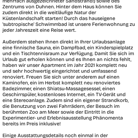
mehrfach ausgezeichneter Sandstrand!) sowie des
Zentrums von Duhnen. Hinter dem Haus können Sie
zudem direkt in die weitläufige Natur der
Küstenlandschaft starten! Durch das hauseigene
'subtropische' Schwimmbad ist unsere Ferienwohnung zu
jeder Jahreszeit eine Reise wert.
Außerdem stehen Ihnen direkt in Ihrer Urlaubsanlage
eine finnische Sauna, ein Dampfbad, ein Kinderspielplatz
und ein Tischtennisraum zur Verfügung. Damit Sie sich im
Urlaub gut erholen können und es Ihnen an nichts fehlt,
haben wir unser Apartment im Jahr 2021 komplett neu
und sehr hochwertig eingerichtet und umfassend
renoviert. Freuen Sie sich unter anderem auf einen
Kaminofen, ein im Herbst komplett neu renoviertes
Badezimmer, einen Shiatsu-Massagesessel, einen
Geschirrspüler, kostenloses Internet, ein TV-Gerät und
eine Stereoanlage. Zudem sind ein eigener Strandkorb,
die Benutzung von zwei Fahrrädern, der Besuch im
berühmten Zoo am Meer sowie der Eintritt in die
Experimentier- und Erlebnisausstellung Phänomenta
bereits im Preis inklusive!
Einige Ausstattungsdetails noch einmal in der