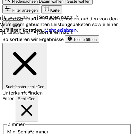
Niedersachsen
Datum wählen | Gäste wählen
Filter anzeigen
Karte
Sortieren nach:
Unsere Standard-Sortierung basiert auf den von den
Vermietern gebuchten Leistungspaketen sowie einer
Karte
zufälligen Rotation.
Mehr erfahren
Sortieren nach:
So sortieren wir Ergebnisse
Tooltip öffnen
Suchfenster schließen
Unterkunft finden
Filter
Schließen
Zimmer
Min. Schlafzimmer