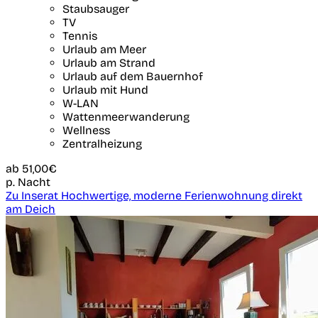
Staubsauger
TV
Tennis
Urlaub am Meer
Urlaub am Strand
Urlaub auf dem Bauernhof
Urlaub mit Hund
W-LAN
Wattenmeerwanderung
Wellness
Zentralheizung
ab
51,00€
p. Nacht
Zu Inserat Hochwertige, moderne Ferienwohnung direkt
am Deich