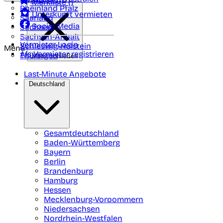
Merkliste (
)
Rheinland Pfalz
Unterkunft vermieten
Saarland
Social Media
Sachsen
Sachsen-Anhalt
Vermieter-Login
Schleswig-Holstein
Menü
Als Vermieter registrieren
Thüringen
Menü schließen
Last-Minute Angebote
Deutschland
Gesamtdeutschland
Baden-Württemberg
Bayern
Berlin
Brandenburg
Hamburg
Hessen
Mecklenburg-Vorpommern
Niedersachsen
Nordrhein-Westfalen