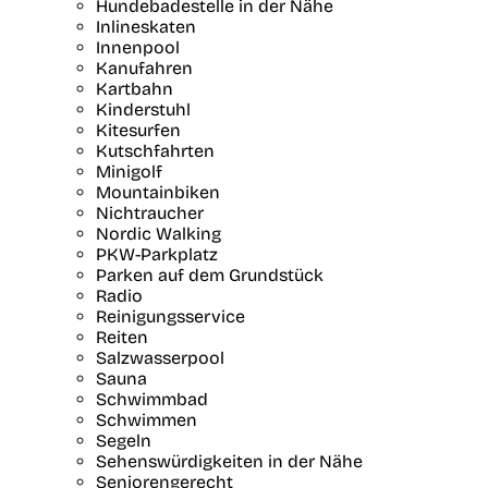
Hundebadestelle in der Nähe
Inlineskaten
Innenpool
Kanufahren
Kartbahn
Kinderstuhl
Kitesurfen
Kutschfahrten
Minigolf
Mountainbiken
Nichtraucher
Nordic Walking
PKW-Parkplatz
Parken auf dem Grundstück
Radio
Reinigungsservice
Reiten
Salzwasserpool
Sauna
Schwimmbad
Schwimmen
Segeln
Sehenswürdigkeiten in der Nähe
Seniorengerecht