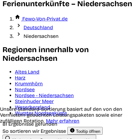
Ferienunterkünfte – Niedersachsen
Fewo-Von-Privat.de
Deutschland
Niedersachsen
Regionen innerhalb von
Niedersachsen
Altes Land
Harz
Krummhörn
Nordsee
Nordsee - Niedersachsen
Steinhuder Meer
Weserbergland
Unsere Standard-Sortierung basiert auf den von den
Wurster Nordseeküste
Vermietern gebuchten Leistungspaketen sowie einer
zufälligen Rotation.
Mehr erfahren
81 Ergebnisse gefunden
So sortieren wir Ergebnisse
Tooltip öffnen