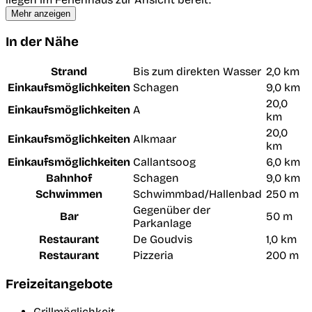
Mehr anzeigen
In der Nähe
Strand
Bis zum direkten Wasser
2,0 km
Einkaufsmöglichkeiten
Schagen
9,0 km
20,0
Einkaufsmöglichkeiten
A
km
20,0
Einkaufsmöglichkeiten
Alkmaar
km
Einkaufsmöglichkeiten
Callantsoog
6,0 km
Bahnhof
Schagen
9,0 km
Schwimmen
Schwimmbad/Hallenbad
250 m
Gegenüber der
Bar
50 m
Parkanlage
Restaurant
De Goudvis
1,0 km
Restaurant
Pizzeria
200 m
Freizeitangebote
Grillmöglichkeit