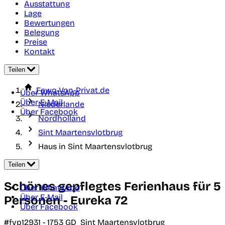
Ausstattung
Lage
Bewertungen
Belegung
Preise
Kontakt
Teilen
Fewo-Von-Privat.de
Über WhatsApp
Über E-Mail
Niederlande
Über Facebook
Nordholland
Sint Maartensvlotbrug
Haus in Sint Maartensvlotbrug
Teilen
Schönes gepflegtes Ferienhaus für 5
Über WhatsApp
Über E-Mail
Personen - Eureka 72
Über Facebook
#fvp12931 -
1753 GD
Sint Maartensvlotbrug