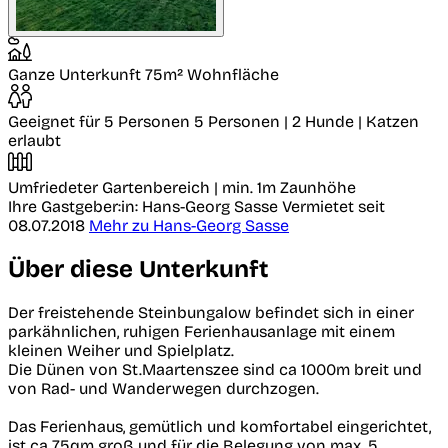
Ganze Unterkunft
75m² Wohnfläche
Geeignet für 5 Personen
5 Personen | 2 Hunde | Katzen
erlaubt
Umfriedeter Gartenbereich
| min. 1m Zaunhöhe
Ihre Gastgeber:in: Hans-Georg Sasse
Vermietet seit
08.07.2018
Mehr zu Hans-Georg Sasse
Über diese Unterkunft
Der freistehende Steinbungalow befindet sich in einer
parkähnlichen, ruhigen Ferienhausanlage mit einem
kleinen Weiher und Spielplatz.
Die Dünen von St.Maartenszee sind ca 1000m breit und
von Rad- und Wanderwegen durchzogen.
Das Ferienhaus, gemütlich und komfortabel eingerichtet,
ist ca 75qm groß und für die Belegung von max. 5