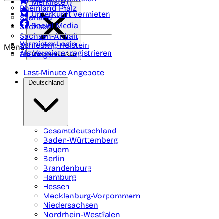
Merkliste (
)
Rheinland Pfalz
Unterkunft vermieten
Saarland
Social Media
Sachsen
Sachsen-Anhalt
Vermieter-Login
Schleswig-Holstein
Menü
Als Vermieter registrieren
Thüringen
Menü schließen
Last-Minute Angebote
Deutschland
Gesamtdeutschland
Baden-Württemberg
Bayern
Berlin
Brandenburg
Hamburg
Hessen
Mecklenburg-Vorpommern
Niedersachsen
Nordrhein-Westfalen