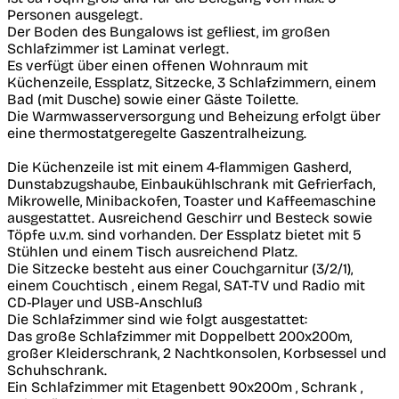
Personen ausgelegt.
Der Boden des Bungalows ist gefliest, im großen
Schlafzimmer ist Laminat verlegt.
Es verfügt über einen offenen Wohnraum mit
Küchenzeile, Essplatz, Sitzecke, 3 Schlafzimmern, einem
Bad (mit Dusche) sowie einer Gäste Toilette.
Die Warmwasserversorgung und Beheizung erfolgt über
eine thermostatgeregelte Gaszentralheizung.
Die Küchenzeile ist mit einem 4-flammigen Gasherd,
Dunstabzugshaube, Einbaukühlschrank mit Gefrierfach,
Mikrowelle, Minibackofen, Toaster und Kaffeemaschine
ausgestattet. Ausreichend Geschirr und Besteck sowie
Töpfe u.v.m. sind vorhanden. Der Essplatz bietet mit 5
Stühlen und einem Tisch ausreichend Platz.
Die Sitzecke besteht aus einer Couchgarnitur (3/2/1),
einem Couchtisch , einem Regal, SAT-TV und Radio mit
CD-Player und USB-Anschluß
Die Schlafzimmer sind wie folgt ausgestattet:
Das große Schlafzimmer mit Doppelbett 200x200m,
großer Kleiderschrank, 2 Nachtkonsolen, Korbsessel und
Schuhschrank.
Ein Schlafzimmer mit Etagenbett 90x200m , Schrank ,