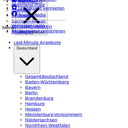
Merkliste (
)
Rheinland Pfalz
Unterkunft vermieten
Saarland
Social Media
Sachsen
Sachsen-Anhalt
Vermieter-Login
Schleswig-Holstein
Menü
Als Vermieter registrieren
Thüringen
Menü schließen
Last-Minute Angebote
Deutschland
Gesamtdeutschland
Baden-Württemberg
Bayern
Berlin
Brandenburg
Hamburg
Hessen
Mecklenburg-Vorpommern
Niedersachsen
Nordrhein-Westfalen