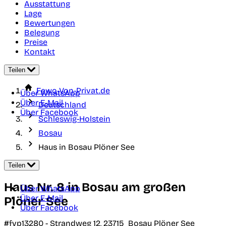
Ausstattung
Lage
Bewertungen
Belegung
Preise
Kontakt
Teilen
Fewo-Von-Privat.de
Über WhatsApp
Über E-Mail
Deutschland
Über Facebook
Schleswig-Holstein
Bosau
Haus in Bosau Plöner See
Teilen
Haus Nr. 8 in Bosau am großen
Über WhatsApp
Über E-Mail
Plöner See
Über Facebook
#fvp13280 -
Strandweg 12,
23715
Bosau Plöner See