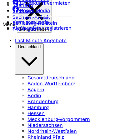
Unterkunft vermieten
Saarland
Social Media
Sachsen
Sachsen-Anhalt
Vermieter-Login
Schleswig-Holstein
Menü
Als Vermieter registrieren
Thüringen
Menü schließen
Last-Minute Angebote
Deutschland
Gesamtdeutschland
Baden-Württemberg
Bayern
Berlin
Brandenburg
Hamburg
Hessen
Mecklenburg-Vorpommern
Niedersachsen
Nordrhein-Westfalen
Rheinland Pfalz