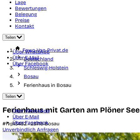
Lage
Bewertungen
Belegung
Preise
Kontakt
Teilen
Fewo-Von-Privat.de
Über WhatsApp
Über E-Mail
Deutschland
Über Facebook
Schleswig-Holstein
Bosau
Ferienhaus in Bosau
Teilen
Ferienhaus mit Garten am Plöner See
Über WhatsApp
Über E-Mail
Über Facebook
#fvp13492 -
23715
Bosau
Unverbindlich Anfragen