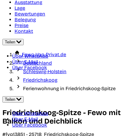
Ausstattung
Lage
Bewertungen
Belegung
Preise
Kontakt
Teilen
Fewo-Von-Privat.de
Über WhatsApp
Über E-Mail
Deutschland
Über Facebook
Schleswig-Holstein
Friedrichskoog
Ferienwohnung in Friedrichskoog-Spitze
Teilen
Friedrichskoog-Spitze - Fewo mit
Über WhatsApp
Über E-Mail
Balkon und Deichblick
Über Facebook
#fvp13851 -
25718
Friedrichskoog-Spitze