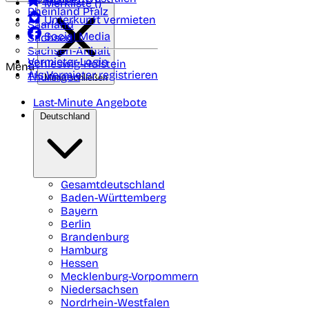
Merkliste (
)
Rheinland Pfalz
Unterkunft vermieten
Saarland
Social Media
Sachsen
Sachsen-Anhalt
Vermieter-Login
Schleswig-Holstein
Menü
Als Vermieter registrieren
Thüringen
Menü schließen
Last-Minute Angebote
Deutschland
Gesamtdeutschland
Baden-Württemberg
Bayern
Berlin
Brandenburg
Hamburg
Hessen
Mecklenburg-Vorpommern
Niedersachsen
Nordrhein-Westfalen