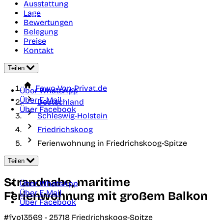
Ausstattung
Lage
Bewertungen
Belegung
Preise
Kontakt
Teilen
Fewo-Von-Privat.de
Über WhatsApp
Über E-Mail
Deutschland
Über Facebook
Schleswig-Holstein
Friedrichskoog
Ferienwohnung in Friedrichskoog-Spitze
Teilen
Strandnahe, maritime
Über WhatsApp
Über E-Mail
Ferienwohnung mit großem Balkon
Über Facebook
#fvp13569 -
25718
Friedrichskoog-Spitze