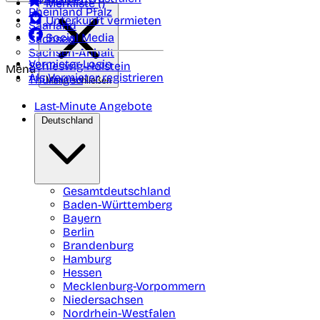
Merkliste (
)
Rheinland Pfalz
Unterkunft vermieten
Saarland
Social Media
Sachsen
Sachsen-Anhalt
Vermieter-Login
Schleswig-Holstein
Menü
Als Vermieter registrieren
Thüringen
Menü schließen
Last-Minute Angebote
Deutschland
Gesamtdeutschland
Baden-Württemberg
Bayern
Berlin
Brandenburg
Hamburg
Hessen
Mecklenburg-Vorpommern
Niedersachsen
Nordrhein-Westfalen