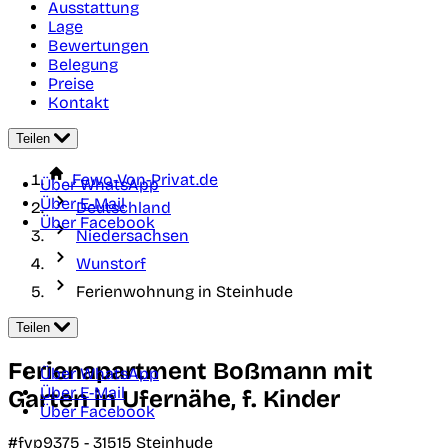
Ausstattung
Lage
Bewertungen
Belegung
Preise
Kontakt
Teilen
Fewo-Von-Privat.de
Über WhatsApp
Über E-Mail
Deutschland
Über Facebook
Niedersachsen
Wunstorf
Ferienwohnung in Steinhude
Teilen
Ferienapartment Boßmann mit
Über WhatsApp
Über E-Mail
Garten in Ufernähe, f. Kinder
Über Facebook
#fvp9375 -
31515
Steinhude