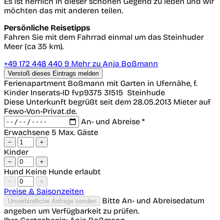
Es ist herrlich in dieser schönen Gegend zu leben und wir
möchten das mit anderen teilen.
Persönliche Reisetipps
Fahren Sie mit dem Fahrrad einmal um das Steinhuder
Meer (ca 35 km).
+49 172 448 440 9
Mehr zu Anja Boßmann
Verstoß dieses Eintrags melden
Ferienapartment Boßmann mit Garten in Ufernähe, f.
Kinder
Inserats-ID fvp9375
31515
Steinhude
Diese Unterkunft begrüßt seit dem 28.05.2013 Mieter auf
Fewo-Von-Privat.de.
An- und Abreise *
Erwachsene
5 Max. Gäste
−
+
Kinder
−
+
Hund
Keine Hunde erlaubt
−
+
Preise & Saisonzeiten
Bitte An- und Abreisedatum
Unverbindliche Anfrage senden
angeben um Verfügbarkeit zu prüfen.