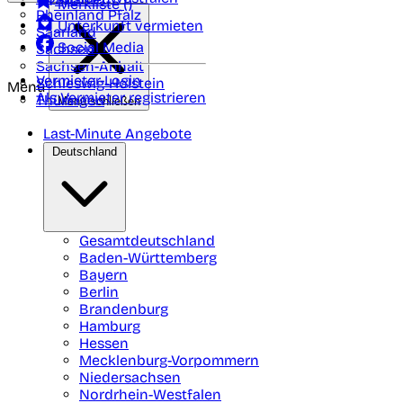
Merkliste (
)
Rheinland Pfalz
Unterkunft vermieten
Saarland
Social Media
Sachsen
Sachsen-Anhalt
Vermieter-Login
Schleswig-Holstein
Menü
Als Vermieter registrieren
Thüringen
Menü schließen
Last-Minute Angebote
Deutschland
Gesamtdeutschland
Baden-Württemberg
Bayern
Berlin
Brandenburg
Hamburg
Hessen
Mecklenburg-Vorpommern
Niedersachsen
Nordrhein-Westfalen