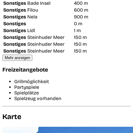
Sonstiges
Bade Insel
400 m
Sonstiges
Filou
600 m
Sonstiges
Nela
900 m
Sonstiges
0 m
Sonstiges
Lidl
1 m
Sonstiges
Steinhuder Meer
150 m
Sonstiges
Steinhuder Meer
150 m
Sonstiges
Steinhuder Meer
150 m
Mehr anzeigen
Freizeitangebote
Grillmöglichkeit
Partyspiele
Spielplätze
Spielzeug vorhanden
Karte