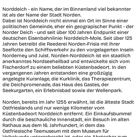
Norddeich - ein Name, der im Binnenland viel bekannter
ist als der Name der Stadt Norden.
Dabei ist Norddeich nicht einmal ein Ort im Sinne einer
politischen Gemeinde, eher ein geograpischer Punkt - der
Norder Deich - und seit über 100 Jahren Endpunkt einer
deutschen Eisenbahnlinie: Norddeich-Mole. Seit über 125
Jahren betreibt die Reederei Norden-Frisia mit ihrer
Seeflotte den Schiffsverkehr zu den vorgelagerten Inseln
Norderney und Juist. Norden-Norddeich ist ein staatlich
anerkanntes Nordseeheilbad und entwickelte sich vom
Fischerdorf zu einem beliebten Küstenbadeort. In den
vergangenen Jahren entstanden eine großzügig
angelegte Kuranlage, die Kurklinik, das Therapiezentrum,
die Deichpromenade, das Haus des Gastes, der
Seekurgarten, ein Erlebnisbad sowie der Wellenpark.
Norden, bereits im Jahr 1255 erwähnt, ist die älteste Stadt
Ostfrieslands und nur wenige Kilometer vom
Küstenbadeort Norddeich entfernt. Ein Einkaufsbummel
durch die beschauliche Innenstadt, ein Besuch im alten
Rathaus aus dem 16. Jahrhundert, in dem das
Ostfriesische Teemuseum mit dem Museum für
Volkskunde untergebracht ist, oder ein Abstecher zum