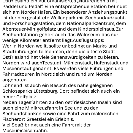
Ostfriesland ein gut organisiertes „Naturerlebnis mit
Paddel und Pedal“. Eine entsprechende Station befindet
sich am Norder Hafen. Ein besonderer Anziehungspunkt
ist der neu gestaltete Wellenpark mit Seehundaufzucht-
und Forschungsstation, dem Nationalparkzentrum, dem
Abenteuer-Minigolfplatz und dem Kinderspielhaus. Zur
Seehundstation gehört auch das Waloseum, das nur
wenige Kilometer entfernt liegt.Ausflugstipps:
Wer in Norden weilt, sollte unbedingt an Markt- und
Stadtführungen teilnehmen, denn die älteste Stadt
Ostfriesland hat viele Sehenswürdigkeiten zu bieten.
Norden wird auchTeestadt, Mühlenstadt, Hafenstadt und
Museenstadt genannt. Es werden viele Führungen und
Fahrradtouren in Norddeich und rund um Norden
angeboten.
Lohnend ist auch ein Besuch des nahe gelegenen
Schlossparks Lütetsburg. Dort befindet sich auch ein
neuer Golfplatz.
Neben Tagesfahrten zu den ostfriesischen Inseln sind
auch eine Minikreuzfahrt in See und zu den
Seehundsbänken sowie eine Fahrt zum malerischen
Fischerort Greetsiel ein Erlebnis.
Viel Spaß bringt auch eine Fahrt mit der
Museumseisenbahn.