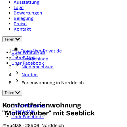
Ausstattung
Lage
Bewertungen
Belegung
Preise
Kontakt
Teilen
Fewo-Von-Privat.de
Über WhatsApp
Über E-Mail
Deutschland
Über Facebook
Niedersachsen
Norden
Ferienwohnung in Norddeich
Teilen
Komfortferienwohnung
Über WhatsApp
Über E-Mail
"Molenzauber" mit Seeblick
Über Facebook
#fvp4138 -
26506
Norddeich