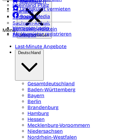
Merkliste (
)
Rheinland Pfalz
Unterkunft vermieten
Saarland
Social Media
Sachsen
Sachsen-Anhalt
Vermieter-Login
Schleswig-Holstein
Menü
Als Vermieter registrieren
Thüringen
Menü schließen
Last-Minute Angebote
Deutschland
Gesamtdeutschland
Baden-Württemberg
Bayern
Berlin
Brandenburg
Hamburg
Hessen
Mecklenburg-Vorpommern
Niedersachsen
Nordrhein-Westfalen