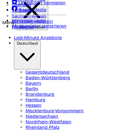
Unterkunft vermieten
Saarland
Social Media
Sachsen
Sachsen-Anhalt
Vermieter-Login
Schleswig-Holstein
Menü
Als Vermieter registrieren
Thüringen
Menü schließen
Last-Minute Angebote
Deutschland
Gesamtdeutschland
Baden-Württemberg
Bayern
Berlin
Brandenburg
Hamburg
Hessen
Mecklenburg-Vorpommern
Niedersachsen
Nordrhein-Westfalen
Rheinland Pfalz