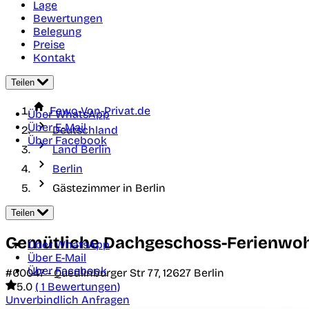
Lage
Bewertungen
Belegung
Preise
Kontakt
Teilen
Fewo-Von-Privat.de
Über WhatsApp
Über E-Mail
Deutschland
Über Facebook
Land Berlin
Berlin
Gästezimmer in Berlin
Teilen
Gemütliche Dachgeschoss-Ferienwo
Über WhatsApp
Über E-Mail
Über Facebook
#60047 -
Quedlinburger Str 77,
12627
Berlin
5.0
( 1 Bewertungen)
Unverbindlich Anfragen