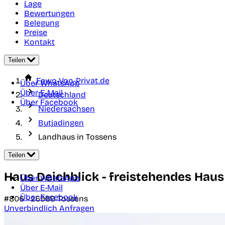
Lage
Bewertungen
Belegung
Preise
Kontakt
Teilen
Fewo-Von-Privat.de
Über WhatsApp
Über E-Mail
Deutschland
Über Facebook
Niedersachsen
Butjadingen
Landhaus in Tossens
Teilen
Haus Deichblick - freistehendes Haus 
Über WhatsApp
Über E-Mail
Über Facebook
#806 -
26969
Tossens
Unverbindlich Anfragen