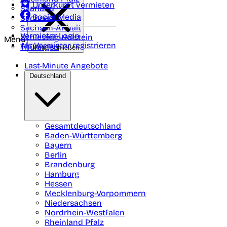
Unterkunft vermieten
Saarland
Social Media
Sachsen
Sachsen-Anhalt
Vermieter-Login
Schleswig-Holstein
Menü
Als Vermieter registrieren
Thüringen
Menü schließen
Last-Minute Angebote
Deutschland
Gesamtdeutschland
Baden-Württemberg
Bayern
Berlin
Brandenburg
Hamburg
Hessen
Mecklenburg-Vorpommern
Niedersachsen
Nordrhein-Westfalen
Rheinland Pfalz