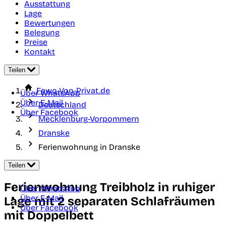
Ausstattung
Lage
Bewertungen
Belegung
Preise
Kontakt
Teilen
Fewo-Von-Privat.de
Über WhatsApp
Über E-Mail
Deutschland
Über Facebook
Mecklenburg-Vorpommern
Dranske
Ferienwohnung in Dranske
Teilen
Ferienwohnung Treibholz in ruhiger
Über WhatsApp
Über E-Mail
Lage mit 2 separaten Schlafräumen
Über Facebook
mit Doppelbett