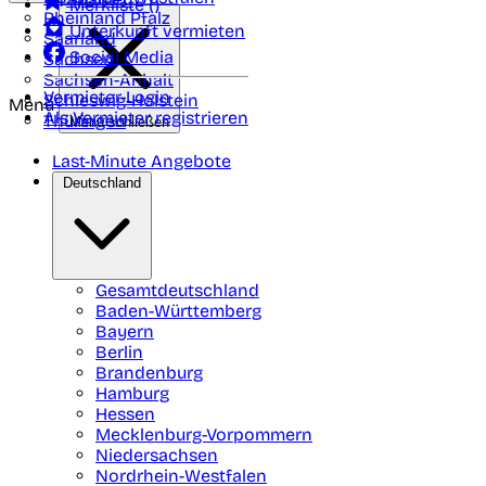
Merkliste (
)
Rheinland Pfalz
Unterkunft vermieten
Saarland
Social Media
Sachsen
Sachsen-Anhalt
Vermieter-Login
Schleswig-Holstein
Menü
Als Vermieter registrieren
Thüringen
Menü schließen
Last-Minute Angebote
Deutschland
Gesamtdeutschland
Baden-Württemberg
Bayern
Berlin
Brandenburg
Hamburg
Hessen
Mecklenburg-Vorpommern
Niedersachsen
Nordrhein-Westfalen